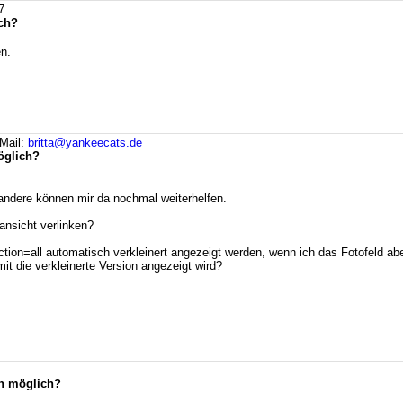
7.
ich?
en.
Mail:
britta@yankeecats.de
öglich?
 andere können mir da nochmal weiterhelfen.
lansicht verlinken?
action=all automatisch verkleinert angezeigt werden, wenn ich das Fotofeld abe
t die verkleinerte Version angezeigt wird?
en möglich?