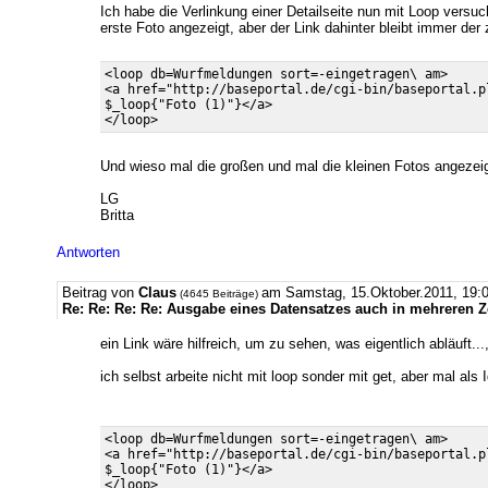
Ich habe die Verlinkung einer Detailseite nun mit Loop versu
erste Foto angezeigt, aber der Link dahinter bleibt immer der
<loop db=Wurfmeldungen sort=-eingetragen\ am>

<a href="http://baseportal.de/cgi-bin/baseportal.p
$_loop{"Foto (1)"}</a>

Und wieso mal die großen und mal die kleinen Fotos angezeigt
LG
Britta
Antworten
Beitrag von
Claus
am Samstag, 15.Oktober.2011, 19
(4645 Beiträge)
Re: Re: Re: Re: Ausgabe eines Datensatzes auch in mehreren 
ein Link wäre hilfreich, um zu sehen, was eigentlich abläuft.
ich selbst arbeite nicht mit loop sonder mit get, aber mal als 
<loop db=Wurfmeldungen sort=-eingetragen\ am>

<a href="http://baseportal.de/cgi-bin/baseportal.p
$_loop{"Foto (1)"}</a>
