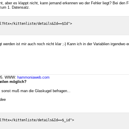
cht, aber es klappt nicht, kann jemand erkennen wo der Fehler liegt? Bei den 
 zum 1. Datensatz.
l?htx=/kittenliste/details&Id==$Id">

 werden ist mir auch noch nicht klar ;-) Kann ich in der Variablien irgendwo 
:05. WWW:
hammoniaweb.com
Zeilen möglich?
.., sonst muß man die Glaskugel befragen...
Idee
l?htx=/kittenliste/details&Id==$_id">
