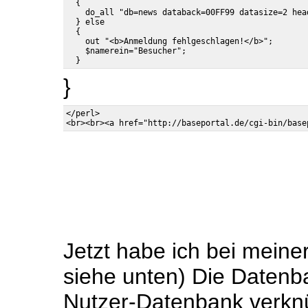
  {

    do_all "db=news databack=00FF99 datasize=2 hea
  } else

  {

    out "<b>Anmeldung fehlgeschlagen!</b>";

    $namerein="Besucher";

}
</perl>

Jetzt habe ich bei meine
siehe unten) Die Datenba
Nutzer-Datenbank verknüp