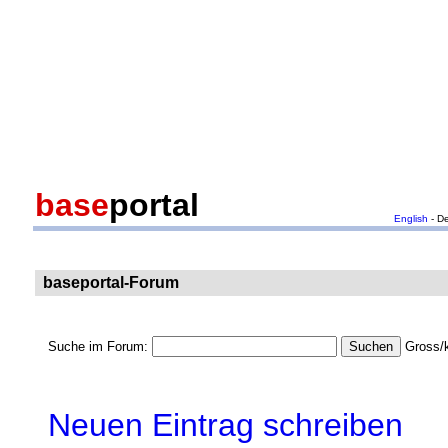
base
portal
English
- D
baseportal-Forum
Suche im Forum:
Gross/k
Neuen Eintrag schreiben