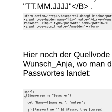
"TT.MM.JJJJ"</B> .
<form action="http://baseportal.de/cgi-bin/basepor
<input type=hidden name="htx=" value="/dirkey/Wunsc
Passwort: <input type="password" name="pwrein=">

Hier noch der Quellvode
Wunsch_Anja, wo man d
Passwortes landet:
<perl>

if($namerein ne "Besucher")

{

  if($Passwort ne "" && $Passwort eq $pwrein)
