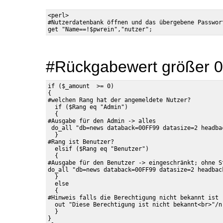
<perl>

#Nutzerdatenbank öffnen und das übergebene Passwort
#Rückgabewert größer 
if ($_amount  >= 0)

{

#welchen Rang hat der angemeldete Nutzer?

  if ($Rang eq "Admin")

  {

#Ausgabe für den Admin -> alles

 do_all "db=news databack=00FF99 datasize=2 headba
  }

#Rang ist Benutzer?

  elsif ($Rang eq "Benutzer")

  {

#Ausgabe für den Benutzer -> eingeschränkt; ohne St
do_all "db=news databack=00FF99 datasize=2 headbac
  } 

  else

  {

#Hinweis falls die Berechtigung nicht bekannt ist

  out "Diese Berechtigung ist nicht bekannt<br>"/n;
  }

}
