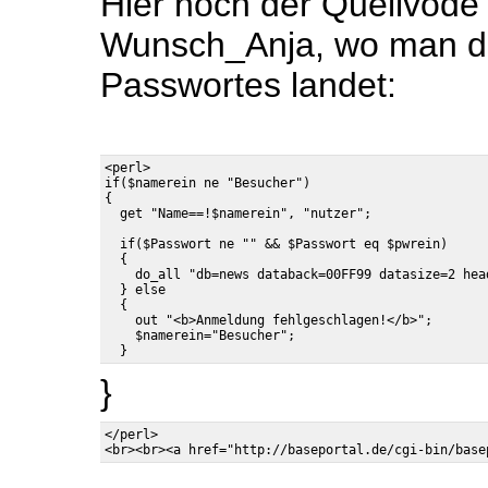
Hier noch der Quellvode
Wunsch_Anja, wo man d
Passwortes landet:
<perl>

if($namerein ne "Besucher")

{

  if($Passwort ne "" && $Passwort eq $pwrein)

  {

    do_all "db=news databack=00FF99 datasize=2 hea
  } else

  {

    out "<b>Anmeldung fehlgeschlagen!</b>";

    $namerein="Besucher";

}
</perl>
