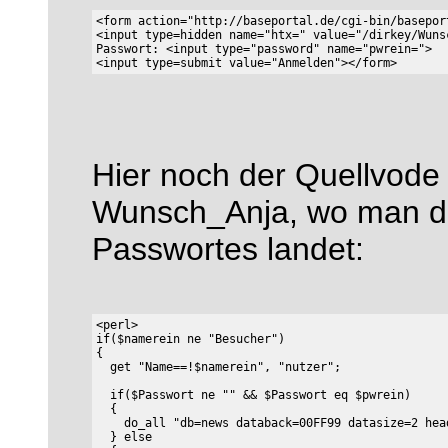
<form action="http://baseportal.de/cgi-bin/basepor
<input type=hidden name="htx=" value="/dirkey/Wunsc
Passwort: <input type="password" name="pwrein=">

Hier noch der Quellvode
Wunsch_Anja, wo man d
Passwortes landet:
<perl>

if($namerein ne "Besucher")

{

  if($Passwort ne "" && $Passwort eq $pwrein)

  {

    do_all "db=news databack=00FF99 datasize=2 hea
  } else
