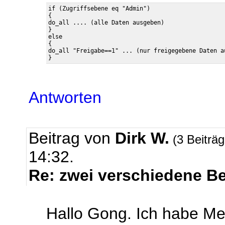
if (Zugriffsebene eq "Admin")

{

do_all .... (alle Daten ausgeben)

}

else

{

do_all "Freigabe==1" ... (nur freigegebene Daten au
Antworten
Beitrag von
Dirk W.
(3 Beiträ
14:32.
Re: zwei verschiedene B
Hallo Gong. Ich habe M