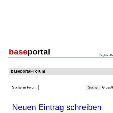
base
portal
English
- D
baseportal-Forum
Suche im Forum:
Gross/k
Neuen Eintrag schreiben