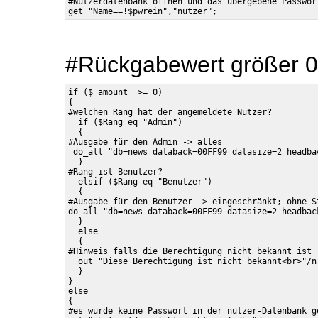
#Nutzerdatenbank öffnen und das übergebene Passwort
#Rückgabewert größer 
if ($_amount  >= 0)

{

#welchen Rang hat der angemeldete Nutzer?

  if ($Rang eq "Admin")

  {

#Ausgabe für den Admin -> alles

 do_all "db=news databack=00FF99 datasize=2 headba
  }

#Rang ist Benutzer?

  elsif ($Rang eq "Benutzer")

  {

#Ausgabe für den Benutzer -> eingeschränkt; ohne St
do_all "db=news databack=00FF99 datasize=2 headbac
  } 

  else

  {

#Hinweis falls die Berechtigung nicht bekannt ist

  out "Diese Berechtigung ist nicht bekannt<br>"/n;
  }

}

else

{

#es wurde keine Passwort in der nutzer-Datenbank ge