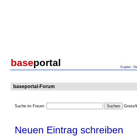
base
portal
English
- D
baseportal-Forum
Suche im Forum:
Gross/k
Neuen Eintrag schreiben