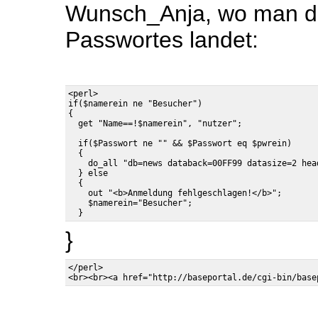
Wunsch_Anja, wo man d
Passwortes landet:
<perl>

if($namerein ne "Besucher")

{

  if($Passwort ne "" && $Passwort eq $pwrein)

  {

    do_all "db=news databack=00FF99 datasize=2 hea
  } else

  {

    out "<b>Anmeldung fehlgeschlagen!</b>";

    $namerein="Besucher";

}
</perl>
