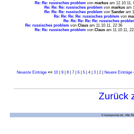
Re: Re: russisches problem
von
markus
am 12.10.11, 
Re: Re: Re: russisches problem
von
markus
am 1
Re: Re: Re: russisches problem
von
Sander
am 12
Re: Re: Re: Re: russisches problem
von
ma
Re: Re: Re: Re: Re: russisches probl
Re: russisches problem
von
Claus
am 11.10.11, 22:36
Re: Re: russisches problem
von
Claus
am 11.10.11, 22
Neueste Einträge
<<
10
|
9
|
8
|
7
|
6
|
5
|
4
|
3
|
2
|
Neuere Einträge
Zurück 
© baseportal.de. Alle 