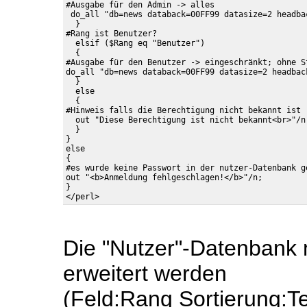
#Ausgabe für den Admin -> alles

 do_all "db=news databack=00FF99 datasize=2 headba
  }

#Rang ist Benutzer?

  elsif ($Rang eq "Benutzer")

  {

#Ausgabe für den Benutzer -> eingeschränkt; ohne St
do_all "db=news databack=00FF99 datasize=2 headbac
  } 

  else

  {

#Hinweis falls die Berechtigung nicht bekannt ist

  out "Diese Berechtigung ist nicht bekannt<br>"/n;
  }

}

else

{

#es wurde keine Passwort in der nutzer-Datenbank ge
out "<b>Anmeldung fehlgeschlagen!</b>"/n;

} 

Die "Nutzer"-Datenbank
erweitert werden
(Feld:Rang Sortierung:Te