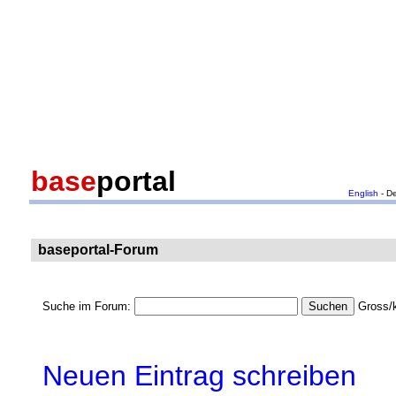
base
portal
English
- D
baseportal-Forum
Suche im Forum:
Gross/k
Neuen Eintrag schreiben