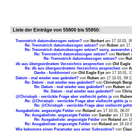
Liste der Einträge von 55800 bis 55950:
Trennstrich datumsbezogen setzen?
von
Norbert
am 17.10.01, 0
Re: Trennstrich datumsbezogen setzen?
von
Ruben
am 17.1
Re: Trennstrich datumsbezogen setzen? sorry, ausvershn 
Re: Trennstrich datumsbezogen setzen?
von
Norbert
a
Re: Trennstrich datumsbezogen setzen?
von
Ru
db aus übergeordnetem Verzeichnis ansprechen
von
Old Eagle
Re: db aus übergeordnetem Verzeichnis ansprechen
von
A
Danke - funktioniert
von
Old Eagle Eye
am 17.10.01, 1
Datum - mal wieder was geändert?
von
Ruben
am 17.10.01, 09:1
Re: Datum - mal wieder was geändert?
von
Christoph Ber
Re: Datum - mal wieder was geändert?
von
Ruben
am 
Re: Datum - mal wieder was geändert?
von
Chri
@Christoph - verrückte Frage aber vielleicht gehts ja
von
Ruben
Re: @Christoph - verrückte Frage aber vielleicht gehts ja
v
Re: @Christoph - verrückte Frage aber vielleicht gehts
Ausgabeliste: angezeigte Felder
von
Roland
am 17.10.01, 06:07
Re: Ausgabeliste: angezeigte Felder
von
Sander
am 17.10.0
Re: Ausgabeliste: angezeigte Felder
von
Roland
am 19
Re: Ausgabeliste: angezeigte Felder
von
Roland
am 18.10.0
Wie bekomme einen Parameter aus einer Subroutine?
von
Clau