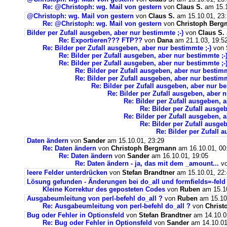
Re: @Christoph: wg. Mail von gestern
von
Claus S.
am 15.1
@Christoph: wg. Mail von gestern
von
Claus S.
am 15.10.01, 23
Re: @Christoph: wg. Mail von gestern
von
Christoph Ber
Bilder per Zufall ausgeben, aber nur bestimmte ;-)
von
Claus S.
Re: Exportieren??? FTP??
von
Dana
am 21.1.03, 19:5
Re: Bilder per Zufall ausgeben, aber nur bestimmte ;-)
von
Re: Bilder per Zufall ausgeben, aber nur bestimmte ;-
Re: Bilder per Zufall ausgeben, aber nur bestimmte ;-
Re: Bilder per Zufall ausgeben, aber nur bestimm
Re: Bilder per Zufall ausgeben, aber nur bestimm
Re: Bilder per Zufall ausgeben, aber nur be
Re: Bilder per Zufall ausgeben, aber n
Re: Bilder per Zufall ausgeben, a
Re: Bilder per Zufall ausge
Re: Bilder per Zufall ausgeben, a
Re: Bilder per Zufall ausge
Re: Bilder per Zufall 
Daten ändern
von
Sander
am 15.10.01, 23:29
Re: Daten ändern
von
Christoph Bergmann
am 16.10.01, 00
Re: Daten ändern
von
Sander
am 16.10.01, 19:05
Re: Daten ändern - ja, das mit dem _amount...
v
leere Felder unterdrücken
von
Stefan Brandtner
am 15.10.01, 22
Lösung gefunden - Änderungen bei do_all und formfields=-feld
Kleine Korrektur des geposteten Codes
von
Ruben
am 15.10
Ausgabeumleitung von perl-befehl do_all ?
von
Ruben
am 15.10.
Re: Ausgabeumleitung von perl-befehl do_all ?
von
Christ
Bug oder Fehler in Optionsfeld
von
Stefan Brandtner
am 14.10.0
Re: Bug oder Fehler in Optionsfeld
von
Sander
am 14.10.01