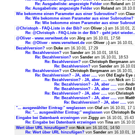
Re: Ausgabeliste: angezeigte Felder
von
Roland
am 19
Re: Ausgabeliste: angezeigte Felder
von
Roland
am 18.10.0
Wie bekomme einen Parameter aus einer Subroutine?
von
Clau
Re: Wie bekomme einen Parameter aus einer Subroutine?
Re: Wie bekomme einen Parameter aus einer Subrou
@Christoph - FAQ-Liste in der Bib?
von
Oliver ;-)
am 16.10.01, 2
Re: @Christoph - FAQ-Liste in der Bib? - geht jetzt wieder..
@Oliver - www.verwitwet.de
von
Jörg
am 16.10.01, 17:58
Re: @Oliver - www.verwitwet.de
von
Oliver ;-)
am 16.10.01, 
Bezahlversion?
von
Duke
am 16.10.01, 17:29
Re: Bezahlversion?
von
Sander
am 16.10.01, 18:51
Re: Bezahlversion?
von
Sander
am 16.10.01, 18:53
Re: Bezahlversion?
von
Christoph Bergmann
am 
Re: Bezahlversion?
von
Sander
am 16.10.01
Re: Bezahlversion?
von
Christoph Bergmann
am 16.10.01, 
Re: Bezahlversion? - JA, aber .....
von
Old Eagle Eye
a
Re: Bezahlversion? - JA, aber .....
von
Nick
am 17
Re: Bezahlversion? - JA, aber .....
von
Andr
Re: Bezahlversion? - JA, aber .....
von
Old 
Re: Bezahlversion? - JA, aber .....
von
Christop
Re: Bezahlversion? - JA, aber .....
von
Matt
Re: Bezahlversion? - JA, aber .....
von
"... ausgewählter Eintrag:" weglassen
von
Olaf
am 16.10.01, 17:
Re: "... ausgewählter Eintrag:" weglassen
von
Christoph B
Eingabe bei Datenbank erzwingen
von
Ziggy
am 16.10.01, 15:43
Re: Eingabe bei Datenbank erzwingen
von
Tina
am 16.10.01
Wert über URL hinzufügen?
von
Nick
am 16.10.01, 14:50
Re: Wert über URL hinzufügen?
von
Sander
am 16.10.01, 1