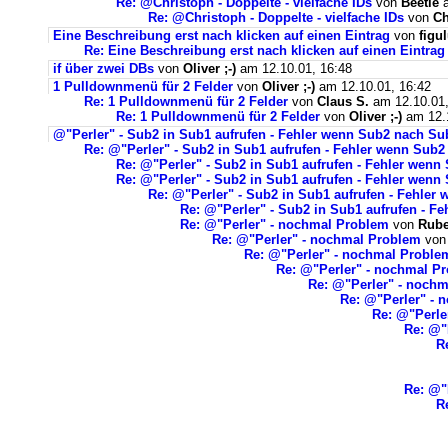
Re: @Christoph - Doppelte - vielfache IDs
von
Beetle
a
Re: @Christoph - Doppelte - vielfache IDs
von
Ch
Eine Beschreibung erst nach klicken auf einen Eintrag
von
figu
Re: Eine Beschreibung erst nach klicken auf einen Eintrag
if über zwei DBs
von
Oliver ;-)
am 12.10.01, 16:48
1 Pulldownmenü für 2 Felder
von
Oliver ;-)
am 12.10.01, 16:42
Re: 1 Pulldownmenü für 2 Felder
von
Claus S.
am 12.10.01,
Re: 1 Pulldownmenü für 2 Felder
von
Oliver ;-)
am 12.1
@"Perler" - Sub2 in Sub1 aufrufen - Fehler wenn Sub2 nach S
Re: @"Perler" - Sub2 in Sub1 aufrufen - Fehler wenn Sub
Re: @"Perler" - Sub2 in Sub1 aufrufen - Fehler wen
Re: @"Perler" - Sub2 in Sub1 aufrufen - Fehler wen
Re: @"Perler" - Sub2 in Sub1 aufrufen - Fehle
Re: @"Perler" - Sub2 in Sub1 aufrufen - 
Re: @"Perler" - nochmal Problem
von
Rub
Re: @"Perler" - nochmal Problem
vo
Re: @"Perler" - nochmal Proble
Re: @"Perler" - nochmal P
Re: @"Perler" - noch
Re: @"Perler" - 
Re: @"Perle
Re: @"
R
Re: @"P
R