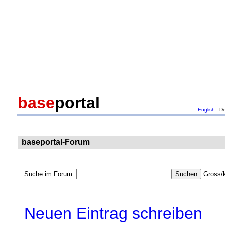
base
portal
English
- D
baseportal-Forum
Suche im Forum:
Gross/k
Neuen Eintrag schreiben