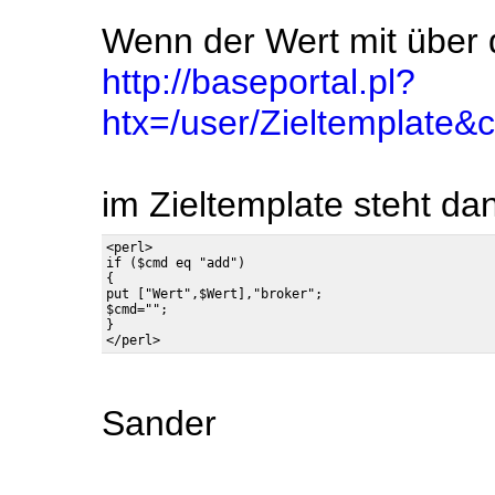
Wenn der Wert mit über
http://baseportal.pl?
htx=/user/Zieltemplate
im Zieltemplate steht da
<perl>

if ($cmd eq "add")

{

put ["Wert",$Wert],"broker";

$cmd="";

}

Sander