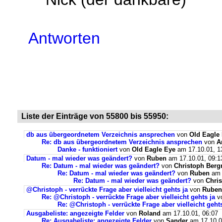
Antworten
Liste der Einträge von 55800 bis 55950:
db aus übergeordnetem Verzeichnis ansprechen
von
Old Eagle
Re: db aus übergeordnetem Verzeichnis ansprechen
von
A
Danke - funktioniert
von
Old Eagle Eye
am 17.10.01, 1
Datum - mal wieder was geändert?
von
Ruben
am 17.10.01, 09:1
Re: Datum - mal wieder was geändert?
von
Christoph Ber
Re: Datum - mal wieder was geändert?
von
Ruben
am 
Re: Datum - mal wieder was geändert?
von
Chri
@Christoph - verrückte Frage aber vielleicht gehts ja
von
Ruben
Re: @Christoph - verrückte Frage aber vielleicht gehts ja
v
Re: @Christoph - verrückte Frage aber vielleicht gehts
Ausgabeliste: angezeigte Felder
von
Roland
am 17.10.01, 06:07
Re: Ausgabeliste: angezeigte Felder
von
Sander
am 17.10.0