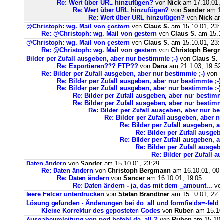
Re: Wert über URL hinzufügen?
von
Nick
am 17.10.01,
Re: Wert über URL hinzufügen?
von
Sander
am 1
Re: Wert über URL hinzufügen?
von
Nick
am
@Christoph: wg. Mail von gestern
von
Claus S.
am 15.10.01, 23
Re: @Christoph: wg. Mail von gestern
von
Claus S.
am 15.1
@Christoph: wg. Mail von gestern
von
Claus S.
am 15.10.01, 23
Re: @Christoph: wg. Mail von gestern
von
Christoph Ber
Bilder per Zufall ausgeben, aber nur bestimmte ;-)
von
Claus S.
Re: Exportieren??? FTP??
von
Dana
am 21.1.03, 19:5
Re: Bilder per Zufall ausgeben, aber nur bestimmte ;-)
von
Re: Bilder per Zufall ausgeben, aber nur bestimmte ;-
Re: Bilder per Zufall ausgeben, aber nur bestimmte ;-
Re: Bilder per Zufall ausgeben, aber nur bestimm
Re: Bilder per Zufall ausgeben, aber nur bestimm
Re: Bilder per Zufall ausgeben, aber nur be
Re: Bilder per Zufall ausgeben, aber n
Re: Bilder per Zufall ausgeben, a
Re: Bilder per Zufall ausge
Re: Bilder per Zufall ausgeben, a
Re: Bilder per Zufall ausge
Re: Bilder per Zufall 
Daten ändern
von
Sander
am 15.10.01, 23:29
Re: Daten ändern
von
Christoph Bergmann
am 16.10.01, 00
Re: Daten ändern
von
Sander
am 16.10.01, 19:05
Re: Daten ändern - ja, das mit dem _amount...
v
leere Felder unterdrücken
von
Stefan Brandtner
am 15.10.01, 22
Lösung gefunden - Änderungen bei do_all und formfields=-feld
Kleine Korrektur des geposteten Codes
von
Ruben
am 15.10
Ausgabeumleitung von perl-befehl do_all ?
von
Ruben
am 15.10.