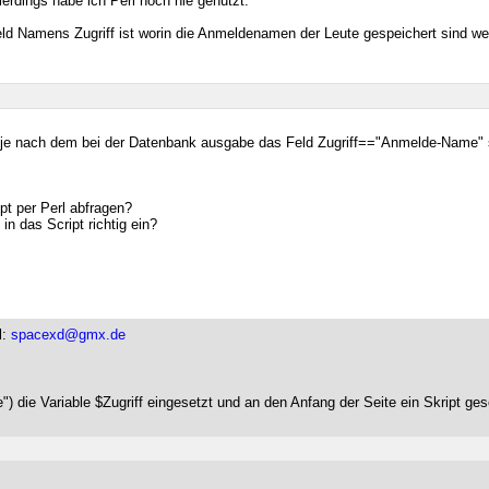
erdings habe ich Perl noch nie genutzt.
eld Namens Zugriff ist worin die Anmeldenamen der Leute gespeichert sind we
je nach dem bei der Datenbank ausgabe das Feld Zugriff=="Anmelde-Name" 
t per Perl abfragen?
in das Script richtig ein?
l:
spacexd@gmx.de
e") die Variable $Zugriff eingesetzt und an den Anfang der Seite ein Skript ge