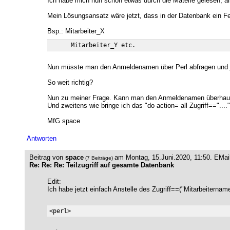
Ich habe mich nun schon etwas durch die Materie gelesen, all
Mein Lösungsansatz wäre jetzt, dass in der Datenbank ein F
Bsp.: Mitarbeiter_X
Nun müsste man den Anmeldenamen über Perl abfragen und 
So weit richtig?
Nun zu meiner Frage. Kann man den Anmeldenamen überhaup
Und zweitens wie bringe ich das "do action= all Zugriff=="...." 
MfG space
Antworten
Beitrag von
space
am Montag, 15.Juni.2020, 11:50.
EMai
(7 Beiträge)
Re: Re: Re: Teilzugriff auf gesamte Datenbank
Edit:
Ich habe jetzt einfach Anstelle des Zugriff==("Mitarbeiternam