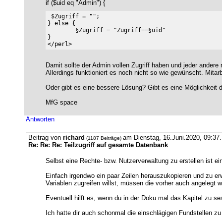
if ($uid eq "Admin") {
 $Zugriff = "";

} else {

        §Zugriff = "Zugriff==§uid"

}

Damit sollte der Admin vollen Zugriff haben und jeder andere n
Allerdings funktioniert es noch nicht so wie gewünscht. Mitar
Oder gibt es eine bessere Lösung? Gibt es eine Möglichkeit 
MfG space
Antworten
Beitrag von
richard
am Dienstag, 16.Juni.2020, 09:37.
(1187 Beiträge)
Re: Re: Re: Teilzugriff auf gesamte Datenbank
Selbst eine Rechte- bzw. Nutzerverwaltung zu erstellen ist e
Einfach irgendwo ein paar Zeilen herauszukopieren und zu erw
Variablen zugreifen willst, müssen die vorher auch angelegt 
Eventuell hilft es, wenn du in der Doku mal das Kapitel zu s
Ich hatte dir auch schonmal die einschlägigen Fundstellen zu 