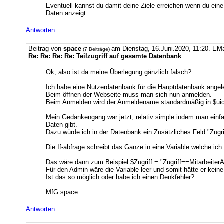
Eventuell kannst du damit deine Ziele erreichen wenn du eine
Daten anzeigt.
Antworten
Beitrag von
space
am Dienstag, 16.Juni.2020, 11:20.
EMa
(7 Beiträge)
Re: Re: Re: Re: Teilzugriff auf gesamte Datenbank
Ok, also ist da meine Überlegung gänzlich falsch?
Ich habe eine Nutzerdatenbank für die Hauptdatenbank angel
Beim öffnen der Webseite muss man sich nun anmelden.
Beim Anmelden wird der Anmeldename standardmäßig in $uid
Mein Gedankengang war jetzt, relativ simple indem man einfach 
Daten gibt.
Dazu würde ich in der Datenbank ein Zusätzliches Feld "Zugriff
Die If-abfrage schreibt das Ganze in eine Variable welche ich
Das wäre dann zum Beispiel $Zugriff = "Zugriff==Mitarbeiter
Für den Admin wäre die Variable leer und somit hätte er kei
Ist das so möglich oder habe ich einen Denkfehler?
MfG space
Antworten