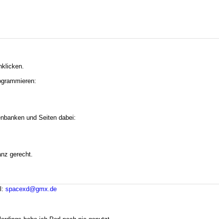
nklicken.
ogrammieren:
tenbanken und Seiten dabei:
anz gerecht.
l:
spacexd@gmx.de