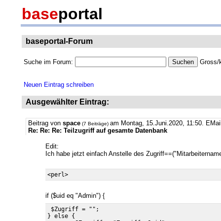
base
portal
baseportal-Forum
Suche im Forum:
Gross/k
Neuen Eintrag schreiben
Ausgewählter Eintrag:
Beitrag von
space
am Montag, 15.Juni.2020, 11:50.
EMai
(7 Beiträge)
Re: Re: Re: Teilzugriff auf gesamte Datenbank
Edit:
Ich habe jetzt einfach Anstelle des Zugriff==("Mitarbeiternam
if ($uid eq "Admin") {
 $Zugriff = "";

} else {
