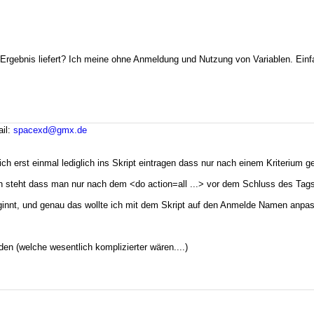
 Ergebnis liefert? Ich meine ohne Anmeldung und Nutzung von Variablen. Einf
il:
spacexd@gmx.de
ich erst einmal lediglich ins Skript eintragen dass nur nach einem Kriterium g
on steht dass man nur nach dem <do action=all ...> vor dem Schluss des Tags
eginnt, und genau das wollte ich mit dem Skript auf den Anmelde Namen anpa
n (welche wesentlich komplizierter wären....)