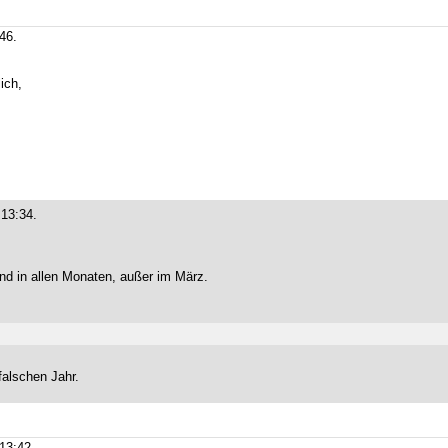
46.
ich,
13:34.
und in allen Monaten, außer im März.
falschen Jahr.
13:42.