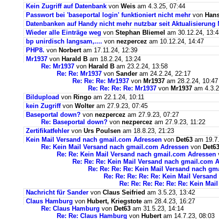
Kein Zugriff auf Datenbank
von
Weis
am 4.3.25, 07:44
Passwort bei 'baseportal login' funktioniert nicht mehr
von
Hans
Datenbanken auf Handy nicht mehr nutzbar seit Aktualisierung
Wieder alle Einträge weg
von
Stephan Bliemel
am 30.12.24, 13:4
bp unirdisch langsam,....
von
nezpercez
am 10.12.24, 14:47
PHP8.
von
Norbert
am 17.11.24, 12:39
Mr1937
von
Harald B
am 18.2.24, 13:24
Re: Mr1937
von
Harald B
am 23.2.24, 13:58
Re: Re: Mr1937
von
Sander
am 24.2.24, 22:17
Re: Re: Re: Mr1937
von
Mr1937
am 28.2.24, 10:47
Re: Re: Re: Re: Mr1937
von
Mr1937
am 4.3.2
Bildupload
von
Ringo
am 22.1.24, 10:11
kein Zugriff
von
Wolter
am 27.9.23, 07:45
Baseportal down?
von
nezpercez
am 27.9.23, 07:27
Re: Baseportal down?
von
nezpercez
am 27.9.23, 11:22
Zertifikatfehler
von
Urs Poulsen
am 18.8.23, 21:23
Kein Mail Versand nach gmail.com Adressen
von
Det63
am 19.7.
Re: Kein Mail Versand nach gmail.com Adressen
von
Det6
Re: Re: Kein Mail Versand nach gmail.com Adressen
Re: Re: Re: Kein Mail Versand nach gmail.com 
Re: Re: Re: Re: Kein Mail Versand nach g
Re: Re: Re: Re: Re: Kein Mail Versan
Re: Re: Re: Re: Re: Re: Kein Ma
Nachricht für Sander
von
Claus Seifried
am 3.5.23, 13:42
Claus Hamburg
von
Hubert, Kriegstote
am 28.4.23, 16:27
Re: Claus Hamburg
von
Det63
am 31.5.23, 14:14
Re: Re: Claus Hamburg
von
Hubert
am 14.7.23, 08:03