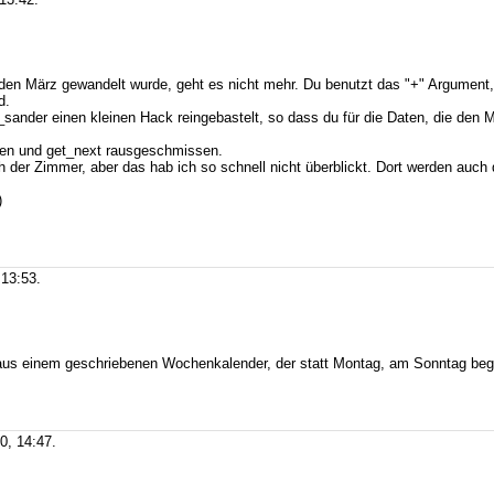
 den März gewandelt wurde, geht es nicht mehr. Du benutzt das "+" Argument,
d.
er_sander einen kleinen Hack reingebastelt, so dass du für die Daten, die den 
gen und get_next rausgeschmissen.
h der Zimmer, aber das hab ich so schnell nicht überblickt. Dort werden auc
)
13:53.
n aus einem geschriebenen Wochenkalender, der statt Montag, am Sonntag be
0, 14:47.