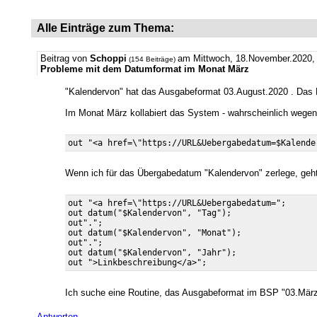
Alle Einträge zum Thema:
Beitrag von
Schoppi
am Mittwoch, 18.November.2020, 
(154 Beiträge)
Probleme mit dem Datumformat im Monat März
"Kalendervon" hat das Ausgabeformat 03.August.2020 . Das 
Im Monat März kollabiert das System - wahrscheinlich wege
Wenn ich für das Übergabedatum "Kalendervon" zerlege, geht
out "<a href=\"https://URL&Uebergabedatum=";

out datum("$Kalendervon", "Tag");

out".";

out datum("$Kalendervon", "Monat");

out".";

out datum("$Kalendervon", "Jahr");

Ich suche eine Routine, das Ausgabeformat im BSP "03.Mär
Antworten