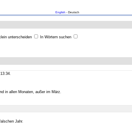
English
- Deutsch
lein unterscheiden
In Wörtern suchen
13:34.
und in allen Monaten, außer im März.
falschen Jahr.