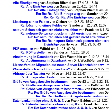
Alle Einträge weg
von
Stephan Bliemel
am 17.4.23, 18:40
Re: Alle Einträge weg
von
Sander
am 20.4.23, 14:44
Re: Re: Alle Einträge weg
von
Stephan Bliemel
am 20.
Re: Re: Re: Alle Einträge weg
von
Sander
am 20.4
Re: Re: Re: Re: Alle Einträge weg
von
Steph
Löschung eiines Feldes
von
Giebert
am 10.3.23, 15:30
Re: Löschung eiines Feldes
von
Sander
am 12.3.23, 11:37
netpure-Seiten seit gestern nicht erreichbar
von
Frank
am 8.1.23
Re: netpure-Seiten seit gestern nicht erreichbar
von
nezper
Re: Re: netpure-Seiten seit gestern nicht erreichbar
v
Re: Re: Re: netpure-Seiten seit gestern nicht err
2 einträge
von
Heiko
am 18.1.23, 06:43
PDF erstellen
von
Wilfrid
am 4.1.23, 09:20
Re: PDF erstellen
von
Sander
am 4.1.23, 18:50
Abstimmung in Datenbank
von
Dirk Westhöfer
am 9.12.22, 18:44
Re: Abstimmung in Datenbank
von
Dirk Westhöfer
am 9.12.
Lizenz-Version Migration auf neuen Server Lizenzfehler bzw. im
Wie erstelle ich eine Dropdown Liste?
von
Angela
am 27.9.22, 2
Abfrage über Tastatur
von
Nico
am 24.6.22, 15:47
Re: Abfrage über Tastatur
von
Sander
am 24.6.22, 20:04
Größe von Ausgabeseite bestimmen...
von
Det63
am 13.6.22, 18
Re: Größe von Ausgabeseite bestimmen...
von
Det63
am 14.
Re: Größe von Ausgabeseite bestimmen...
von
Friesecke
am
Re: Re: Größe von Ausgabeseite bestimmen...
von
De
Re: Re: Re: Größe von Ausgabeseite bestimmen.
Datenbankeinträge ohne ä, ö, ü, ß
von
Frank Baldus
am 16.3.22,
Re: Datenbankeinträge ohne ä, ö, ü, ß
von
Frank Baldus
am 
Re: Re: Datenbankeinträge ohne ä, ö, ü, ß
von
Sander