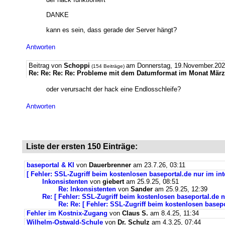
DANKE
kann es sein, dass gerade der Server hängt?
Antworten
Beitrag von
Schoppi
am Donnerstag, 19.November.202
(154 Beiträge)
Re: Re: Re: Re: Probleme mit dem Datumformat im Monat März
oder verursacht der hack eine Endlosschleife?
Antworten
Liste der ersten 150 Einträge:
baseportal & KI
von
Dauerbrenner
am 23.7.26, 03:11
[ Fehler: SSL-Zugriff beim kostenlosen baseportal.de nur im int
Inkonsistenten
von
giebert
am 25.9.25, 08:51
Re: Inkonsistenten
von
Sander
am 25.9.25, 12:39
Re: [ Fehler: SSL-Zugriff beim kostenlosen baseportal.de n
Re: Re: [ Fehler: SSL-Zugriff beim kostenlosen basepo
Fehler im Kostnix-Zugang
von
Claus S.
am 8.4.25, 11:34
Wilhelm-Ostwald-Schule
von
Dr. Schulz
am 4.3.25, 07:44