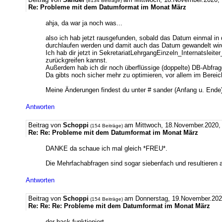
(8134 Beiträge)
Re: Probleme mit dem Datumformat im Monat März
ahja, da war ja noch was...
also ich hab jetzt rausgefunden, sobald das Datum einmal in
durchlaufen werden und damit auch das Datum gewandelt wir
Ich hab dir jetzt in SekretariatLehrgangEinzeln_Internatsleit
zurückgreifen kannst.
Außerdem hab ich dir noch überflüssige (doppelte) DB-Abfra
Da gibts noch sicher mehr zu optimieren, vor allem im Bereic
Meine Änderungen findest du unter # sander (Anfang u. Ende
Antworten
Beitrag von
Schoppi
am Mittwoch, 18.November.2020, 
(154 Beiträge)
Re: Re: Probleme mit dem Datumformat im Monat März
DANKE da schaue ich mal gleich *FREU*.
Die Mehrfachabfragen sind sogar siebenfach und resultiere
Antworten
Beitrag von
Schoppi
am Donnerstag, 19.November.202
(154 Beiträge)
Re: Re: Re: Probleme mit dem Datumformat im Monat März
der hack funktioniert