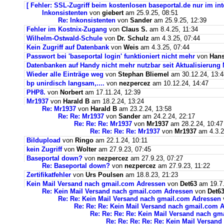
[ Fehler: SSL-Zugriff beim kostenlosen baseportal.de nur im int
Inkonsistenten
von
giebert
am 25.9.25, 08:51
Re: Inkonsistenten
von
Sander
am 25.9.25, 12:39
Fehler im Kostnix-Zugang
von
Claus S.
am 8.4.25, 11:34
Wilhelm-Ostwald-Schule
von
Dr. Schulz
am 4.3.25, 07:44
Kein Zugriff auf Datenbank
von
Weis
am 4.3.25, 07:44
Passwort bei 'baseportal login' funktioniert nicht mehr
von
Hans
Datenbanken auf Handy nicht mehr nutzbar seit Aktualisierung
Wieder alle Einträge weg
von
Stephan Bliemel
am 30.12.24, 13:4
bp unirdisch langsam,....
von
nezpercez
am 10.12.24, 14:47
PHP8.
von
Norbert
am 17.11.24, 12:39
Mr1937
von
Harald B
am 18.2.24, 13:24
Re: Mr1937
von
Harald B
am 23.2.24, 13:58
Re: Re: Mr1937
von
Sander
am 24.2.24, 22:17
Re: Re: Re: Mr1937
von
Mr1937
am 28.2.24, 10:47
Re: Re: Re: Re: Mr1937
von
Mr1937
am 4.3.2
Bildupload
von
Ringo
am 22.1.24, 10:11
kein Zugriff
von
Wolter
am 27.9.23, 07:45
Baseportal down?
von
nezpercez
am 27.9.23, 07:27
Re: Baseportal down?
von
nezpercez
am 27.9.23, 11:22
Zertifikatfehler
von
Urs Poulsen
am 18.8.23, 21:23
Kein Mail Versand nach gmail.com Adressen
von
Det63
am 19.7.
Re: Kein Mail Versand nach gmail.com Adressen
von
Det6
Re: Re: Kein Mail Versand nach gmail.com Adressen
Re: Re: Re: Kein Mail Versand nach gmail.com 
Re: Re: Re: Re: Kein Mail Versand nach g
Re: Re: Re: Re: Re: Kein Mail Versan