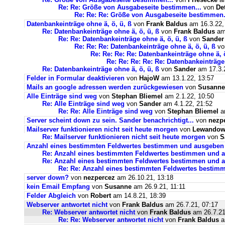
Re: Re: Größe von Ausgabeseite bestimmen...
von
De
Re: Re: Re: Größe von Ausgabeseite bestimmen.
Datenbankeinträge ohne ä, ö, ü, ß
von
Frank Baldus
am 16.3.22,
Re: Datenbankeinträge ohne ä, ö, ü, ß
von
Frank Baldus
am 
Re: Re: Datenbankeinträge ohne ä, ö, ü, ß
von
Sander
Re: Re: Re: Datenbankeinträge ohne ä, ö, ü, ß
v
Re: Re: Re: Re: Datenbankeinträge ohne ä, ö
Re: Re: Re: Re: Re: Datenbankeinträge 
Re: Datenbankeinträge ohne ä, ö, ü, ß
von
Sander
am 17.3.2
Felder in Formular deaktivieren
von
HajoW
am 13.1.22, 13:57
Mails an google adressen werden zurückgewiesen
von
Susanne
Alle Einträge sind weg
von
Stephan Bliemel
am 2.1.22, 10:50
Re: Alle Einträge sind weg
von
Sander
am 4.1.22, 21:52
Re: Re: Alle Einträge sind weg
von
Stephan Bliemel
am
Server scheint down zu sein. Sander benachrichtigt...
von
nezp
Mailserver funktionieren nicht seit heute morgen
von
Lewandows
Re: Mailserver funktionieren nicht seit heute morgen
von
S
Anzahl eines bestimmten Feldwertes bestimmen und ausgeben
Re: Anzahl eines bestimmten Feldwertes bestimmen und 
Re: Anzahl eines bestimmten Feldwertes bestimmen und a
Re: Re: Anzahl eines bestimmten Feldwertes bestim
server down?
von
nezpercez
am 26.10.21, 13:18
kein Email Empfang
von
Susanne
am 26.9.21, 11:11
Felder Abgleich
von
Robert
am 14.8.21, 18:39
Webserver antwortet nicht
von
Frank Baldus
am 26.7.21, 07:17
Re: Webserver antwortet nicht
von
Frank Baldus
am 26.7.21
Re: Re: Webserver antwortet nicht
von
Frank Baldus
a