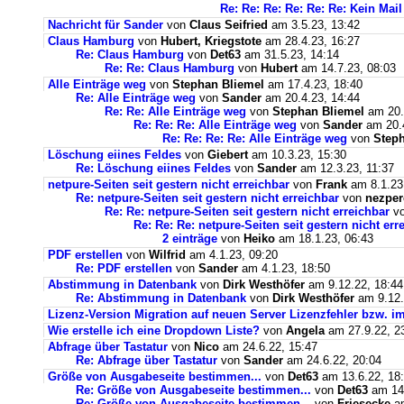
Re: Re: Re: Re: Re: Re: Kein Ma
Nachricht für Sander
von
Claus Seifried
am 3.5.23, 13:42
Claus Hamburg
von
Hubert, Kriegstote
am 28.4.23, 16:27
Re: Claus Hamburg
von
Det63
am 31.5.23, 14:14
Re: Re: Claus Hamburg
von
Hubert
am 14.7.23, 08:03
Alle Einträge weg
von
Stephan Bliemel
am 17.4.23, 18:40
Re: Alle Einträge weg
von
Sander
am 20.4.23, 14:44
Re: Re: Alle Einträge weg
von
Stephan Bliemel
am 20.
Re: Re: Re: Alle Einträge weg
von
Sander
am 20.4
Re: Re: Re: Re: Alle Einträge weg
von
Steph
Löschung eiines Feldes
von
Giebert
am 10.3.23, 15:30
Re: Löschung eiines Feldes
von
Sander
am 12.3.23, 11:37
netpure-Seiten seit gestern nicht erreichbar
von
Frank
am 8.1.23
Re: netpure-Seiten seit gestern nicht erreichbar
von
nezper
Re: Re: netpure-Seiten seit gestern nicht erreichbar
v
Re: Re: Re: netpure-Seiten seit gestern nicht err
2 einträge
von
Heiko
am 18.1.23, 06:43
PDF erstellen
von
Wilfrid
am 4.1.23, 09:20
Re: PDF erstellen
von
Sander
am 4.1.23, 18:50
Abstimmung in Datenbank
von
Dirk Westhöfer
am 9.12.22, 18:44
Re: Abstimmung in Datenbank
von
Dirk Westhöfer
am 9.12.
Lizenz-Version Migration auf neuen Server Lizenzfehler bzw. im
Wie erstelle ich eine Dropdown Liste?
von
Angela
am 27.9.22, 2
Abfrage über Tastatur
von
Nico
am 24.6.22, 15:47
Re: Abfrage über Tastatur
von
Sander
am 24.6.22, 20:04
Größe von Ausgabeseite bestimmen...
von
Det63
am 13.6.22, 18
Re: Größe von Ausgabeseite bestimmen...
von
Det63
am 14.
Re: Größe von Ausgabeseite bestimmen...
von
Friesecke
am