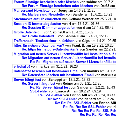
Forum Einträge bearbeiten oder löschen
von
sabine
am 20.7.21,
Re: Forum Einträge bearbeiten oder löschen
von
Det63
am 2
Mailversand Newsletter
von
Joerg
am 14.6.21, 11:28
Re: Mailversand Newsletter
von
Sander
am 15.6.21, 13:21
Suchmaske auf HP einrichten
von
Gelhaar Werner
am 25.5.21, 1
Session ID immer abgelaufen
von
rf
am 17.4.21, 01:36
Re: Session ID immer abgelaufen
von
rf
am 17.4.21, 06:42
Größe Datenfeld...
von
Sabine60
am 15.4.21, 15:02
Re: Größe Datenfeld...
von
Sabine60
am 15.4.21, 15:06
Trefferanzahl Textkorrektur in türkisch
von
Giga
am 1.4.21, 02:55
https für netpure-Datenbanken?
von
Frank B.
am 19.2.21, 10:20
Re: https für netpure-Datenbanken?
von
Sander
am 22.2.21,
Migration auf neuen Server / Lizenzkonflikt bei Installation au
Re: Migration auf neuen Server / Lizenzkonflikt bei Instal
Re: Re: Migration auf neuen Server / Lizenzkonflikt b
erledigt :-)
von
markus
am 31.1.21, 16:28
Datensätze löschen mit bestimmer Email
von
markus
am 31.1.21
Re: Datensätze löschen mit bestimmer Email
von
markus
a
Server hängt fest
von
Schoppi
am 13.1.21, 15:33
Re: Server hängt fest
von
Reiner
am 30.1.21, 12:28
Re: Re: Server hängt fest
von
Sander
am 1.2.21, 10:43
SSL-Fehler
von
Enrico Alff
am 19.2.24, 09:19
Re: SSL-Fehler
von
Enrico Alff
am 21.2.24, 08:47
Re: Re: SSL-Fehler
von
richard
am 22.2.24, 
Re: Re: Re: SSL-Fehler
von
Enrico Alff
Re: Re: Re: Re: SSL-Fehler
von
r
Re: Re: Re: Re: Re: SSL-Feh
Re: Re: Re: Re: Re: Re