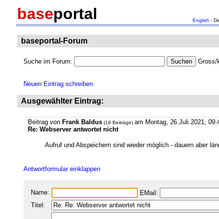
base
portal
English
- D
baseportal-Forum
Suche im Forum:
Gross/k
Neuen Eintrag schreiben
Ausgewählter Eintrag:
Beitrag von
Frank Baldus
am Montag, 26.Juli.2021, 09:
(18 Beiträge)
Re: Webserver antwortet nicht
Aufruf und Abspeichern sind wieder möglich - dauern aber län
Antwortformular einklappen
Name:
EMail:
Titel: