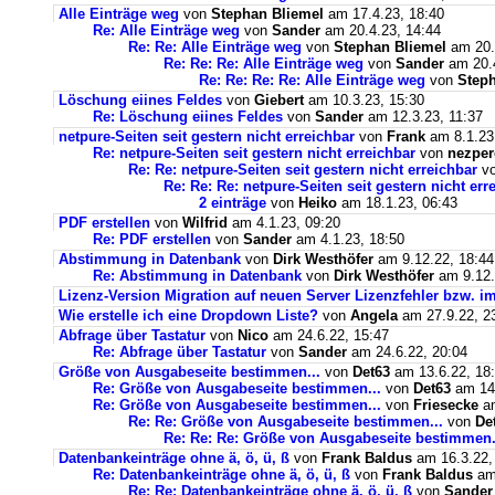
Alle Einträge weg
von
Stephan Bliemel
am 17.4.23, 18:40
Re: Alle Einträge weg
von
Sander
am 20.4.23, 14:44
Re: Re: Alle Einträge weg
von
Stephan Bliemel
am 20.
Re: Re: Re: Alle Einträge weg
von
Sander
am 20.4
Re: Re: Re: Re: Alle Einträge weg
von
Steph
Löschung eiines Feldes
von
Giebert
am 10.3.23, 15:30
Re: Löschung eiines Feldes
von
Sander
am 12.3.23, 11:37
netpure-Seiten seit gestern nicht erreichbar
von
Frank
am 8.1.23
Re: netpure-Seiten seit gestern nicht erreichbar
von
nezper
Re: Re: netpure-Seiten seit gestern nicht erreichbar
v
Re: Re: Re: netpure-Seiten seit gestern nicht err
2 einträge
von
Heiko
am 18.1.23, 06:43
PDF erstellen
von
Wilfrid
am 4.1.23, 09:20
Re: PDF erstellen
von
Sander
am 4.1.23, 18:50
Abstimmung in Datenbank
von
Dirk Westhöfer
am 9.12.22, 18:44
Re: Abstimmung in Datenbank
von
Dirk Westhöfer
am 9.12.
Lizenz-Version Migration auf neuen Server Lizenzfehler bzw. im
Wie erstelle ich eine Dropdown Liste?
von
Angela
am 27.9.22, 2
Abfrage über Tastatur
von
Nico
am 24.6.22, 15:47
Re: Abfrage über Tastatur
von
Sander
am 24.6.22, 20:04
Größe von Ausgabeseite bestimmen...
von
Det63
am 13.6.22, 18
Re: Größe von Ausgabeseite bestimmen...
von
Det63
am 14.
Re: Größe von Ausgabeseite bestimmen...
von
Friesecke
am
Re: Re: Größe von Ausgabeseite bestimmen...
von
De
Re: Re: Re: Größe von Ausgabeseite bestimmen.
Datenbankeinträge ohne ä, ö, ü, ß
von
Frank Baldus
am 16.3.22,
Re: Datenbankeinträge ohne ä, ö, ü, ß
von
Frank Baldus
am 
Re: Re: Datenbankeinträge ohne ä, ö, ü, ß
von
Sander