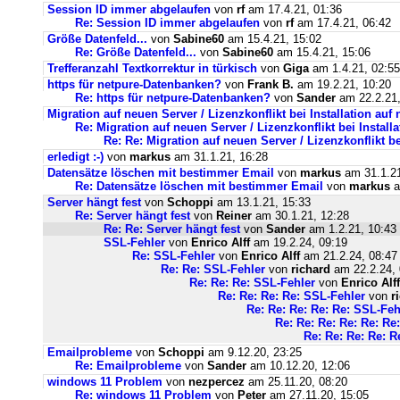
Session ID immer abgelaufen
von
rf
am 17.4.21, 01:36
Re: Session ID immer abgelaufen
von
rf
am 17.4.21, 06:42
Größe Datenfeld...
von
Sabine60
am 15.4.21, 15:02
Re: Größe Datenfeld...
von
Sabine60
am 15.4.21, 15:06
Trefferanzahl Textkorrektur in türkisch
von
Giga
am 1.4.21, 02:55
https für netpure-Datenbanken?
von
Frank B.
am 19.2.21, 10:20
Re: https für netpure-Datenbanken?
von
Sander
am 22.2.21,
Migration auf neuen Server / Lizenzkonflikt bei Installation au
Re: Migration auf neuen Server / Lizenzkonflikt bei Instal
Re: Re: Migration auf neuen Server / Lizenzkonflikt b
erledigt :-)
von
markus
am 31.1.21, 16:28
Datensätze löschen mit bestimmer Email
von
markus
am 31.1.21
Re: Datensätze löschen mit bestimmer Email
von
markus
a
Server hängt fest
von
Schoppi
am 13.1.21, 15:33
Re: Server hängt fest
von
Reiner
am 30.1.21, 12:28
Re: Re: Server hängt fest
von
Sander
am 1.2.21, 10:43
SSL-Fehler
von
Enrico Alff
am 19.2.24, 09:19
Re: SSL-Fehler
von
Enrico Alff
am 21.2.24, 08:47
Re: Re: SSL-Fehler
von
richard
am 22.2.24, 
Re: Re: Re: SSL-Fehler
von
Enrico Alff
Re: Re: Re: Re: SSL-Fehler
von
r
Re: Re: Re: Re: Re: SSL-Feh
Re: Re: Re: Re: Re: Re
Re: Re: Re: Re: R
Emailprobleme
von
Schoppi
am 9.12.20, 23:25
Re: Emailprobleme
von
Sander
am 10.12.20, 12:06
windows 11 Problem
von
nezpercez
am 25.11.20, 08:20
Re: windows 11 Problem
von
Peter
am 27.11.20, 15:05