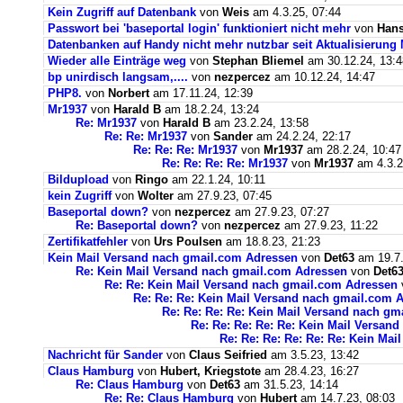
Kein Zugriff auf Datenbank
von
Weis
am 4.3.25, 07:44
Passwort bei 'baseportal login' funktioniert nicht mehr
von
Hans
Datenbanken auf Handy nicht mehr nutzbar seit Aktualisierung
Wieder alle Einträge weg
von
Stephan Bliemel
am 30.12.24, 13:4
bp unirdisch langsam,....
von
nezpercez
am 10.12.24, 14:47
PHP8.
von
Norbert
am 17.11.24, 12:39
Mr1937
von
Harald B
am 18.2.24, 13:24
Re: Mr1937
von
Harald B
am 23.2.24, 13:58
Re: Re: Mr1937
von
Sander
am 24.2.24, 22:17
Re: Re: Re: Mr1937
von
Mr1937
am 28.2.24, 10:47
Re: Re: Re: Re: Mr1937
von
Mr1937
am 4.3.2
Bildupload
von
Ringo
am 22.1.24, 10:11
kein Zugriff
von
Wolter
am 27.9.23, 07:45
Baseportal down?
von
nezpercez
am 27.9.23, 07:27
Re: Baseportal down?
von
nezpercez
am 27.9.23, 11:22
Zertifikatfehler
von
Urs Poulsen
am 18.8.23, 21:23
Kein Mail Versand nach gmail.com Adressen
von
Det63
am 19.7.
Re: Kein Mail Versand nach gmail.com Adressen
von
Det6
Re: Re: Kein Mail Versand nach gmail.com Adressen
Re: Re: Re: Kein Mail Versand nach gmail.com 
Re: Re: Re: Re: Kein Mail Versand nach g
Re: Re: Re: Re: Re: Kein Mail Versan
Re: Re: Re: Re: Re: Re: Kein Ma
Nachricht für Sander
von
Claus Seifried
am 3.5.23, 13:42
Claus Hamburg
von
Hubert, Kriegstote
am 28.4.23, 16:27
Re: Claus Hamburg
von
Det63
am 31.5.23, 14:14
Re: Re: Claus Hamburg
von
Hubert
am 14.7.23, 08:03