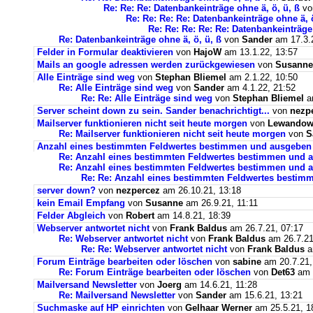
Re: Re: Re: Datenbankeinträge ohne ä, ö, ü, ß
v
Re: Re: Re: Re: Datenbankeinträge ohne ä, ö
Re: Re: Re: Re: Re: Datenbankeinträge 
Re: Datenbankeinträge ohne ä, ö, ü, ß
von
Sander
am 17.3.2
Felder in Formular deaktivieren
von
HajoW
am 13.1.22, 13:57
Mails an google adressen werden zurückgewiesen
von
Susanne
Alle Einträge sind weg
von
Stephan Bliemel
am 2.1.22, 10:50
Re: Alle Einträge sind weg
von
Sander
am 4.1.22, 21:52
Re: Re: Alle Einträge sind weg
von
Stephan Bliemel
am
Server scheint down zu sein. Sander benachrichtigt...
von
nezp
Mailserver funktionieren nicht seit heute morgen
von
Lewandows
Re: Mailserver funktionieren nicht seit heute morgen
von
S
Anzahl eines bestimmten Feldwertes bestimmen und ausgeben
Re: Anzahl eines bestimmten Feldwertes bestimmen und 
Re: Anzahl eines bestimmten Feldwertes bestimmen und a
Re: Re: Anzahl eines bestimmten Feldwertes bestim
server down?
von
nezpercez
am 26.10.21, 13:18
kein Email Empfang
von
Susanne
am 26.9.21, 11:11
Felder Abgleich
von
Robert
am 14.8.21, 18:39
Webserver antwortet nicht
von
Frank Baldus
am 26.7.21, 07:17
Re: Webserver antwortet nicht
von
Frank Baldus
am 26.7.21
Re: Re: Webserver antwortet nicht
von
Frank Baldus
a
Forum Einträge bearbeiten oder löschen
von
sabine
am 20.7.21,
Re: Forum Einträge bearbeiten oder löschen
von
Det63
am 2
Mailversand Newsletter
von
Joerg
am 14.6.21, 11:28
Re: Mailversand Newsletter
von
Sander
am 15.6.21, 13:21
Suchmaske auf HP einrichten
von
Gelhaar Werner
am 25.5.21, 1