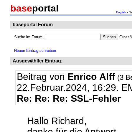
base
portal
English
- D
baseportal-Forum
Suche im Forum:
Gross/k
Neuen Eintrag schreiben
Ausgewählter Eintrag:
Beitrag von
Enrico Alff
(3 B
22.Februar.2024, 16:29.
EM
Re: Re: Re: SSL-Fehler
Hallo Richard,
danke für die Antwort.