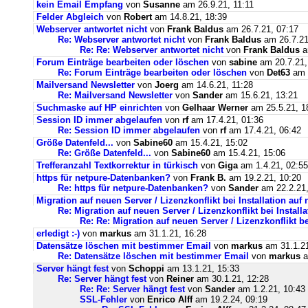
kein Email Empfang
von
Susanne
am 26.9.21, 11:11
Felder Abgleich
von
Robert
am 14.8.21, 18:39
Webserver antwortet nicht
von
Frank Baldus
am 26.7.21, 07:17
Re: Webserver antwortet nicht
von
Frank Baldus
am 26.7.21
Re: Re: Webserver antwortet nicht
von
Frank Baldus
a
Forum Einträge bearbeiten oder löschen
von
sabine
am 20.7.21,
Re: Forum Einträge bearbeiten oder löschen
von
Det63
am 2
Mailversand Newsletter
von
Joerg
am 14.6.21, 11:28
Re: Mailversand Newsletter
von
Sander
am 15.6.21, 13:21
Suchmaske auf HP einrichten
von
Gelhaar Werner
am 25.5.21, 1
Session ID immer abgelaufen
von
rf
am 17.4.21, 01:36
Re: Session ID immer abgelaufen
von
rf
am 17.4.21, 06:42
Größe Datenfeld...
von
Sabine60
am 15.4.21, 15:02
Re: Größe Datenfeld...
von
Sabine60
am 15.4.21, 15:06
Trefferanzahl Textkorrektur in türkisch
von
Giga
am 1.4.21, 02:55
https für netpure-Datenbanken?
von
Frank B.
am 19.2.21, 10:20
Re: https für netpure-Datenbanken?
von
Sander
am 22.2.21,
Migration auf neuen Server / Lizenzkonflikt bei Installation au
Re: Migration auf neuen Server / Lizenzkonflikt bei Instal
Re: Re: Migration auf neuen Server / Lizenzkonflikt b
erledigt :-)
von
markus
am 31.1.21, 16:28
Datensätze löschen mit bestimmer Email
von
markus
am 31.1.21
Re: Datensätze löschen mit bestimmer Email
von
markus
a
Server hängt fest
von
Schoppi
am 13.1.21, 15:33
Re: Server hängt fest
von
Reiner
am 30.1.21, 12:28
Re: Re: Server hängt fest
von
Sander
am 1.2.21, 10:43
SSL-Fehler
von
Enrico Alff
am 19.2.24, 09:19