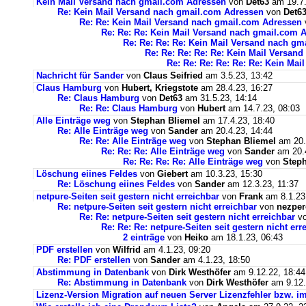
Kein Mail Versand nach gmail.com Adressen
von
Det63
am 19.7.
Re: Kein Mail Versand nach gmail.com Adressen
von
Det6
Re: Re: Kein Mail Versand nach gmail.com Adressen
Re: Re: Re: Kein Mail Versand nach gmail.com 
Re: Re: Re: Re: Kein Mail Versand nach g
Re: Re: Re: Re: Re: Kein Mail Versan
Re: Re: Re: Re: Re: Re: Kein Ma
Nachricht für Sander
von
Claus Seifried
am 3.5.23, 13:42
Claus Hamburg
von
Hubert, Kriegstote
am 28.4.23, 16:27
Re: Claus Hamburg
von
Det63
am 31.5.23, 14:14
Re: Re: Claus Hamburg
von
Hubert
am 14.7.23, 08:03
Alle Einträge weg
von
Stephan Bliemel
am 17.4.23, 18:40
Re: Alle Einträge weg
von
Sander
am 20.4.23, 14:44
Re: Re: Alle Einträge weg
von
Stephan Bliemel
am 20.
Re: Re: Re: Alle Einträge weg
von
Sander
am 20.4
Re: Re: Re: Re: Alle Einträge weg
von
Steph
Löschung eiines Feldes
von
Giebert
am 10.3.23, 15:30
Re: Löschung eiines Feldes
von
Sander
am 12.3.23, 11:37
netpure-Seiten seit gestern nicht erreichbar
von
Frank
am 8.1.23
Re: netpure-Seiten seit gestern nicht erreichbar
von
nezper
Re: Re: netpure-Seiten seit gestern nicht erreichbar
v
Re: Re: Re: netpure-Seiten seit gestern nicht err
2 einträge
von
Heiko
am 18.1.23, 06:43
PDF erstellen
von
Wilfrid
am 4.1.23, 09:20
Re: PDF erstellen
von
Sander
am 4.1.23, 18:50
Abstimmung in Datenbank
von
Dirk Westhöfer
am 9.12.22, 18:44
Re: Abstimmung in Datenbank
von
Dirk Westhöfer
am 9.12.
Lizenz-Version Migration auf neuen Server Lizenzfehler bzw. im