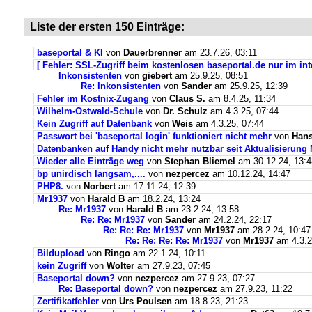
Liste der ersten 150 Einträge:
baseportal & KI
von
Dauerbrenner
am 23.7.26, 03:11
[ Fehler: SSL-Zugriff beim kostenlosen baseportal.de nur im int
Inkonsistenten
von
giebert
am 25.9.25, 08:51
Re: Inkonsistenten
von
Sander
am 25.9.25, 12:39
Fehler im Kostnix-Zugang
von
Claus S.
am 8.4.25, 11:34
Wilhelm-Ostwald-Schule
von
Dr. Schulz
am 4.3.25, 07:44
Kein Zugriff auf Datenbank
von
Weis
am 4.3.25, 07:44
Passwort bei 'baseportal login' funktioniert nicht mehr
von
Hans
Datenbanken auf Handy nicht mehr nutzbar seit Aktualisierung
Wieder alle Einträge weg
von
Stephan Bliemel
am 30.12.24, 13:4
bp unirdisch langsam,....
von
nezpercez
am 10.12.24, 14:47
PHP8.
von
Norbert
am 17.11.24, 12:39
Mr1937
von
Harald B
am 18.2.24, 13:24
Re: Mr1937
von
Harald B
am 23.2.24, 13:58
Re: Re: Mr1937
von
Sander
am 24.2.24, 22:17
Re: Re: Re: Mr1937
von
Mr1937
am 28.2.24, 10:47
Re: Re: Re: Re: Mr1937
von
Mr1937
am 4.3.2
Bildupload
von
Ringo
am 22.1.24, 10:11
kein Zugriff
von
Wolter
am 27.9.23, 07:45
Baseportal down?
von
nezpercez
am 27.9.23, 07:27
Re: Baseportal down?
von
nezpercez
am 27.9.23, 11:22
Zertifikatfehler
von
Urs Poulsen
am 18.8.23, 21:23