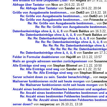
Wie erstelle ich eine Dropdown Liste?
von
Angela
am 27.9.22, 2
Abfrage über Tastatur
von
Nico
am 24.6.22, 15:47
Re: Abfrage über Tastatur
von
Sander
am 24.6.22, 20:04
Größe von Ausgabeseite bestimmen...
von
Det63
am 13.6.22, 18
Re: Größe von Ausgabeseite bestimmen...
von
Det63
am 14.
Re: Größe von Ausgabeseite bestimmen...
von
Friesecke
am
Re: Re: Größe von Ausgabeseite bestimmen...
von
De
Re: Re: Re: Größe von Ausgabeseite bestimmen.
Datenbankeinträge ohne ä, ö, ü, ß
von
Frank Baldus
am 16.3.22,
Re: Datenbankeinträge ohne ä, ö, ü, ß
von
Frank Baldus
am 
Re: Re: Datenbankeinträge ohne ä, ö, ü, ß
von
Sander
Re: Re: Re: Datenbankeinträge ohne ä, ö, ü, ß
v
Re: Re: Re: Re: Datenbankeinträge ohne ä, ö
Re: Re: Re: Re: Re: Datenbankeinträge 
Re: Datenbankeinträge ohne ä, ö, ü, ß
von
Sander
am 17.3.2
Felder in Formular deaktivieren
von
HajoW
am 13.1.22, 13:57
Mails an google adressen werden zurückgewiesen
von
Susanne
Alle Einträge sind weg
von
Stephan Bliemel
am 2.1.22, 10:50
Re: Alle Einträge sind weg
von
Sander
am 4.1.22, 21:52
Re: Re: Alle Einträge sind weg
von
Stephan Bliemel
am
Server scheint down zu sein. Sander benachrichtigt...
von
nezp
Mailserver funktionieren nicht seit heute morgen
von
Lewandows
Re: Mailserver funktionieren nicht seit heute morgen
von
S
Anzahl eines bestimmten Feldwertes bestimmen und ausgeben
Re: Anzahl eines bestimmten Feldwertes bestimmen und 
Re: Anzahl eines bestimmten Feldwertes bestimmen und a
Re: Re: Anzahl eines bestimmten Feldwertes bestim
server down?
von
nezpercez
am 26.10.21, 13:18