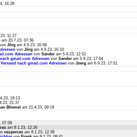
4, 16:28
23, 11:27
3
am 20.7.23, 07:36
von
Jörg
am 4.9.23, 16:06
Adressen
von
Jörg
am 4.9.23, 16:10
mail.com Adressen
von
Sander
am 5.9.23, 12:52
d nach gmail.com Adressen
von
Sander
am 5.9.23, 17:54
il Versand nach gmail.com Adressen
von
Joerg
am 6.9.23, 17:51
4.23, 19:13
.23, 21:37
an Bliemel
am 21.4.23, 09:19
, 07:09
cez
am 8.1.23, 12:26
on
nezpercez
am 8.1.23, 12:39
eichbar
von
Frank
am 9.1.23, 08:41