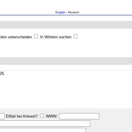
English
- Deutsch
lein unterscheiden
In Wörtern suchen
26.
EMail bei Antwort?
WWW: