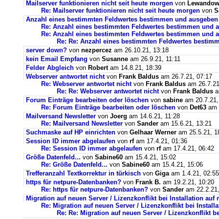
Mailserver funktionieren nicht seit heute morgen
von
Lewandows
Re: Mailserver funktionieren nicht seit heute morgen
von
S
Anzahl eines bestimmten Feldwertes bestimmen und ausgeben
Re: Anzahl eines bestimmten Feldwertes bestimmen und 
Re: Anzahl eines bestimmten Feldwertes bestimmen und a
Re: Re: Anzahl eines bestimmten Feldwertes bestim
server down?
von
nezpercez
am 26.10.21, 13:18
kein Email Empfang
von
Susanne
am 26.9.21, 11:11
Felder Abgleich
von
Robert
am 14.8.21, 18:39
Webserver antwortet nicht
von
Frank Baldus
am 26.7.21, 07:17
Re: Webserver antwortet nicht
von
Frank Baldus
am 26.7.21
Re: Re: Webserver antwortet nicht
von
Frank Baldus
a
Forum Einträge bearbeiten oder löschen
von
sabine
am 20.7.21,
Re: Forum Einträge bearbeiten oder löschen
von
Det63
am 2
Mailversand Newsletter
von
Joerg
am 14.6.21, 11:28
Re: Mailversand Newsletter
von
Sander
am 15.6.21, 13:21
Suchmaske auf HP einrichten
von
Gelhaar Werner
am 25.5.21, 1
Session ID immer abgelaufen
von
rf
am 17.4.21, 01:36
Re: Session ID immer abgelaufen
von
rf
am 17.4.21, 06:42
Größe Datenfeld...
von
Sabine60
am 15.4.21, 15:02
Re: Größe Datenfeld...
von
Sabine60
am 15.4.21, 15:06
Trefferanzahl Textkorrektur in türkisch
von
Giga
am 1.4.21, 02:55
https für netpure-Datenbanken?
von
Frank B.
am 19.2.21, 10:20
Re: https für netpure-Datenbanken?
von
Sander
am 22.2.21,
Migration auf neuen Server / Lizenzkonflikt bei Installation au
Re: Migration auf neuen Server / Lizenzkonflikt bei Instal
Re: Re: Migration auf neuen Server / Lizenzkonflikt b