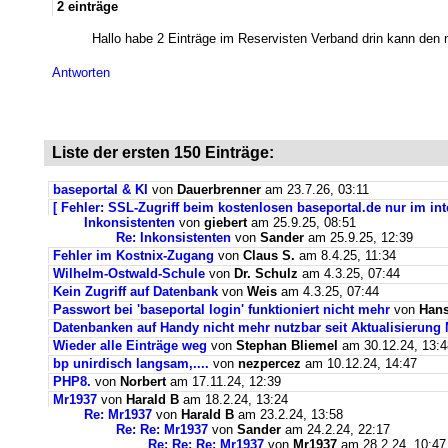
2 einträge
Hallo habe 2 Einträge im Reservisten Verband drin kann den 
Antworten
Liste der ersten 150 Einträge:
baseportal & KI
von
Dauerbrenner
am 23.7.26, 03:11
[ Fehler: SSL-Zugriff beim kostenlosen baseportal.de nur im int
Inkonsistenten
von
giebert
am 25.9.25, 08:51
Re: Inkonsistenten
von
Sander
am 25.9.25, 12:39
Fehler im Kostnix-Zugang
von
Claus S.
am 8.4.25, 11:34
Wilhelm-Ostwald-Schule
von
Dr. Schulz
am 4.3.25, 07:44
Kein Zugriff auf Datenbank
von
Weis
am 4.3.25, 07:44
Passwort bei 'baseportal login' funktioniert nicht mehr
von
Hans
Datenbanken auf Handy nicht mehr nutzbar seit Aktualisierung
Wieder alle Einträge weg
von
Stephan Bliemel
am 30.12.24, 13:4
bp unirdisch langsam,....
von
nezpercez
am 10.12.24, 14:47
PHP8.
von
Norbert
am 17.11.24, 12:39
Mr1937
von
Harald B
am 18.2.24, 13:24
Re: Mr1937
von
Harald B
am 23.2.24, 13:58
Re: Re: Mr1937
von
Sander
am 24.2.24, 22:17
Re: Re: Re: Mr1937
von
Mr1937
am 28.2.24, 10:47