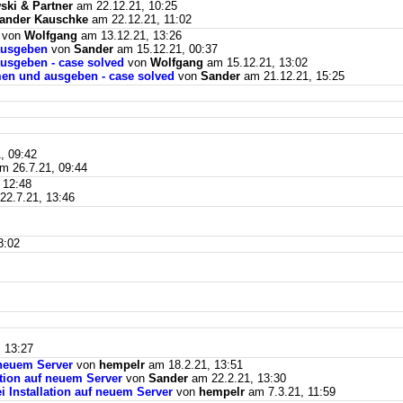
ki & Partner
am 22.12.21, 10:25
ander Kauschke
am 22.12.21, 11:02
von
Wolfgang
am 13.12.21, 13:26
ausgeben
von
Sander
am 15.12.21, 00:37
usgeben - case solved
von
Wolfgang
am 15.12.21, 13:02
men und ausgeben - case solved
von
Sander
am 21.12.21, 15:25
, 09:42
m 26.7.21, 09:44
 12:48
2.7.21, 13:46
8:02
 13:27
f neuem Server
von
hempelr
am 18.2.21, 13:51
lation auf neuem Server
von
Sander
am 22.2.21, 13:30
ei Installation auf neuem Server
von
hempelr
am 7.3.21, 11:59