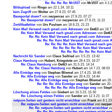
Re: Re: Re: Re: Mr1937
von
Mr1937
am 4.3.2
Bildupload
von
Ringo
am 22.1.24, 10:11
kein Zugriff
von
Wolter
am 27.9.23, 07:45
Baseportal down?
von
nezpercez
am 27.9.23, 07:27
Re: Baseportal down?
von
nezpercez
am 27.9.23, 11:22
Zertifikatfehler
von
Urs Poulsen
am 18.8.23, 21:23
Kein Mail Versand nach gmail.com Adressen
von
Det63
am 19.7.
Re: Kein Mail Versand nach gmail.com Adressen
von
Det6
Re: Re: Kein Mail Versand nach gmail.com Adressen
Re: Re: Re: Kein Mail Versand nach gmail.com 
Re: Re: Re: Re: Kein Mail Versand nach g
Re: Re: Re: Re: Re: Kein Mail Versan
Re: Re: Re: Re: Re: Re: Kein Ma
Nachricht für Sander
von
Claus Seifried
am 3.5.23, 13:42
Claus Hamburg
von
Hubert, Kriegstote
am 28.4.23, 16:27
Re: Claus Hamburg
von
Det63
am 31.5.23, 14:14
Re: Re: Claus Hamburg
von
Hubert
am 14.7.23, 08:03
Alle Einträge weg
von
Stephan Bliemel
am 17.4.23, 18:40
Re: Alle Einträge weg
von
Sander
am 20.4.23, 14:44
Re: Re: Alle Einträge weg
von
Stephan Bliemel
am 20.
Re: Re: Re: Alle Einträge weg
von
Sander
am 20.4
Re: Re: Re: Re: Alle Einträge weg
von
Steph
Löschung eiines Feldes
von
Giebert
am 10.3.23, 15:30
Re: Löschung eiines Feldes
von
Sander
am 12.3.23, 11:37
netpure-Seiten seit gestern nicht erreichbar
von
Frank
am 8.1.23
Re: netpure-Seiten seit gestern nicht erreichbar
von
nezper
Re: Re: netpure-Seiten seit gestern nicht erreichbar
v
Re: Re: Re: netpure-Seiten seit gestern nicht err