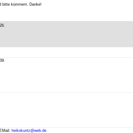
nd bitte kümmern. Danke!
26.
39.
EMail:
heikokuntz@web.de