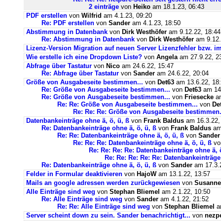
2 einträge
von
Heiko
am 18.1.23, 06:43
PDF erstellen
von
Wilfrid
am 4.1.23, 09:20
Re: PDF erstellen
von
Sander
am 4.1.23, 18:50
Abstimmung in Datenbank
von
Dirk Westhöfer
am 9.12.22, 18:44
Re: Abstimmung in Datenbank
von
Dirk Westhöfer
am 9.12.
Lizenz-Version Migration auf neuen Server Lizenzfehler bzw. im
Wie erstelle ich eine Dropdown Liste?
von
Angela
am 27.9.22, 2
Abfrage über Tastatur
von
Nico
am 24.6.22, 15:47
Re: Abfrage über Tastatur
von
Sander
am 24.6.22, 20:04
Größe von Ausgabeseite bestimmen...
von
Det63
am 13.6.22, 18
Re: Größe von Ausgabeseite bestimmen...
von
Det63
am 14.
Re: Größe von Ausgabeseite bestimmen...
von
Friesecke
am
Re: Re: Größe von Ausgabeseite bestimmen...
von
De
Re: Re: Re: Größe von Ausgabeseite bestimmen.
Datenbankeinträge ohne ä, ö, ü, ß
von
Frank Baldus
am 16.3.22,
Re: Datenbankeinträge ohne ä, ö, ü, ß
von
Frank Baldus
am 
Re: Re: Datenbankeinträge ohne ä, ö, ü, ß
von
Sander
Re: Re: Re: Datenbankeinträge ohne ä, ö, ü, ß
v
Re: Re: Re: Re: Datenbankeinträge ohne ä, ö
Re: Re: Re: Re: Re: Datenbankeinträge 
Re: Datenbankeinträge ohne ä, ö, ü, ß
von
Sander
am 17.3.2
Felder in Formular deaktivieren
von
HajoW
am 13.1.22, 13:57
Mails an google adressen werden zurückgewiesen
von
Susanne
Alle Einträge sind weg
von
Stephan Bliemel
am 2.1.22, 10:50
Re: Alle Einträge sind weg
von
Sander
am 4.1.22, 21:52
Re: Re: Alle Einträge sind weg
von
Stephan Bliemel
am
Server scheint down zu sein. Sander benachrichtigt...
von
nezp