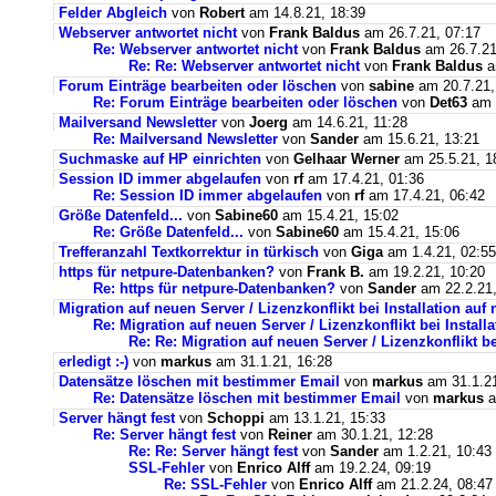
Felder Abgleich
von
Robert
am 14.8.21, 18:39
Webserver antwortet nicht
von
Frank Baldus
am 26.7.21, 07:17
Re: Webserver antwortet nicht
von
Frank Baldus
am 26.7.21
Re: Re: Webserver antwortet nicht
von
Frank Baldus
a
Forum Einträge bearbeiten oder löschen
von
sabine
am 20.7.21,
Re: Forum Einträge bearbeiten oder löschen
von
Det63
am 2
Mailversand Newsletter
von
Joerg
am 14.6.21, 11:28
Re: Mailversand Newsletter
von
Sander
am 15.6.21, 13:21
Suchmaske auf HP einrichten
von
Gelhaar Werner
am 25.5.21, 1
Session ID immer abgelaufen
von
rf
am 17.4.21, 01:36
Re: Session ID immer abgelaufen
von
rf
am 17.4.21, 06:42
Größe Datenfeld...
von
Sabine60
am 15.4.21, 15:02
Re: Größe Datenfeld...
von
Sabine60
am 15.4.21, 15:06
Trefferanzahl Textkorrektur in türkisch
von
Giga
am 1.4.21, 02:55
https für netpure-Datenbanken?
von
Frank B.
am 19.2.21, 10:20
Re: https für netpure-Datenbanken?
von
Sander
am 22.2.21,
Migration auf neuen Server / Lizenzkonflikt bei Installation au
Re: Migration auf neuen Server / Lizenzkonflikt bei Instal
Re: Re: Migration auf neuen Server / Lizenzkonflikt b
erledigt :-)
von
markus
am 31.1.21, 16:28
Datensätze löschen mit bestimmer Email
von
markus
am 31.1.21
Re: Datensätze löschen mit bestimmer Email
von
markus
a
Server hängt fest
von
Schoppi
am 13.1.21, 15:33
Re: Server hängt fest
von
Reiner
am 30.1.21, 12:28
Re: Re: Server hängt fest
von
Sander
am 1.2.21, 10:43
SSL-Fehler
von
Enrico Alff
am 19.2.24, 09:19
Re: SSL-Fehler
von
Enrico Alff
am 21.2.24, 08:47