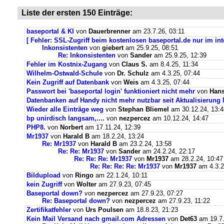
Liste der ersten 150 Einträge:
baseportal & KI
von
Dauerbrenner
am 23.7.26, 03:11
[ Fehler: SSL-Zugriff beim kostenlosen baseportal.de nur im int
Inkonsistenten
von
giebert
am 25.9.25, 08:51
Re: Inkonsistenten
von
Sander
am 25.9.25, 12:39
Fehler im Kostnix-Zugang
von
Claus S.
am 8.4.25, 11:34
Wilhelm-Ostwald-Schule
von
Dr. Schulz
am 4.3.25, 07:44
Kein Zugriff auf Datenbank
von
Weis
am 4.3.25, 07:44
Passwort bei 'baseportal login' funktioniert nicht mehr
von
Hans
Datenbanken auf Handy nicht mehr nutzbar seit Aktualisierung
Wieder alle Einträge weg
von
Stephan Bliemel
am 30.12.24, 13:4
bp unirdisch langsam,....
von
nezpercez
am 10.12.24, 14:47
PHP8.
von
Norbert
am 17.11.24, 12:39
Mr1937
von
Harald B
am 18.2.24, 13:24
Re: Mr1937
von
Harald B
am 23.2.24, 13:58
Re: Re: Mr1937
von
Sander
am 24.2.24, 22:17
Re: Re: Re: Mr1937
von
Mr1937
am 28.2.24, 10:47
Re: Re: Re: Re: Mr1937
von
Mr1937
am 4.3.2
Bildupload
von
Ringo
am 22.1.24, 10:11
kein Zugriff
von
Wolter
am 27.9.23, 07:45
Baseportal down?
von
nezpercez
am 27.9.23, 07:27
Re: Baseportal down?
von
nezpercez
am 27.9.23, 11:22
Zertifikatfehler
von
Urs Poulsen
am 18.8.23, 21:23
Kein Mail Versand nach gmail.com Adressen
von
Det63
am 19.7.