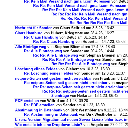
Re: Kein Mail Versand nach gmail.com Adressen
von
Det6
Re: Re: Kein Mail Versand nach gmail.com Adressen
Re: Re: Re: Kein Mail Versand nach gmail.com 
Re: Re: Re: Re: Kein Mail Versand nach g
Re: Re: Re: Re: Re: Kein Mail Versan
Re: Re: Re: Re: Re: Re: Kein Ma
Nachricht für Sander
von
Claus Seifried
am 3.5.23, 13:42
Claus Hamburg
von
Hubert, Kriegstote
am 28.4.23, 16:27
Re: Claus Hamburg
von
Det63
am 31.5.23, 14:14
Re: Re: Claus Hamburg
von
Hubert
am 14.7.23, 08:03
Alle Einträge weg
von
Stephan Bliemel
am 17.4.23, 18:40
Re: Alle Einträge weg
von
Sander
am 20.4.23, 14:44
Re: Re: Alle Einträge weg
von
Stephan Bliemel
am 20.
Re: Re: Re: Alle Einträge weg
von
Sander
am 20.4
Re: Re: Re: Re: Alle Einträge weg
von
Steph
Löschung eiines Feldes
von
Giebert
am 10.3.23, 15:30
Re: Löschung eiines Feldes
von
Sander
am 12.3.23, 11:37
netpure-Seiten seit gestern nicht erreichbar
von
Frank
am 8.1.23
Re: netpure-Seiten seit gestern nicht erreichbar
von
nezper
Re: Re: netpure-Seiten seit gestern nicht erreichbar
v
Re: Re: Re: netpure-Seiten seit gestern nicht err
2 einträge
von
Heiko
am 18.1.23, 06:43
PDF erstellen
von
Wilfrid
am 4.1.23, 09:20
Re: PDF erstellen
von
Sander
am 4.1.23, 18:50
Abstimmung in Datenbank
von
Dirk Westhöfer
am 9.12.22, 18:44
Re: Abstimmung in Datenbank
von
Dirk Westhöfer
am 9.12.
Lizenz-Version Migration auf neuen Server Lizenzfehler bzw. im
Wie erstelle ich eine Dropdown Liste?
von
Angela
am 27.9.22, 2