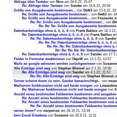
Abfrage über Tastatur
von
Nico
am 24.6.22, 15:47
Re: Abfrage über Tastatur
von
Sander
am 24.6.22, 20:04
Größe von Ausgabeseite bestimmen...
von
Det63
am 13.6.22, 18
Re: Größe von Ausgabeseite bestimmen...
von
Det63
am 14.
Re: Größe von Ausgabeseite bestimmen...
von
Friesecke
am
Re: Re: Größe von Ausgabeseite bestimmen...
von
De
Re: Re: Re: Größe von Ausgabeseite bestimmen.
Datenbankeinträge ohne ä, ö, ü, ß
von
Frank Baldus
am 16.3.22,
Re: Datenbankeinträge ohne ä, ö, ü, ß
von
Frank Baldus
am 
Re: Re: Datenbankeinträge ohne ä, ö, ü, ß
von
Sander
Re: Re: Re: Datenbankeinträge ohne ä, ö, ü, ß
v
Re: Re: Re: Re: Datenbankeinträge ohne ä, ö
Re: Re: Re: Re: Re: Datenbankeinträge 
Re: Datenbankeinträge ohne ä, ö, ü, ß
von
Sander
am 17.3.2
Felder in Formular deaktivieren
von
HajoW
am 13.1.22, 13:57
Mails an google adressen werden zurückgewiesen
von
Susanne
Alle Einträge sind weg
von
Stephan Bliemel
am 2.1.22, 10:50
Re: Alle Einträge sind weg
von
Sander
am 4.1.22, 21:52
Re: Re: Alle Einträge sind weg
von
Stephan Bliemel
am
Server scheint down zu sein. Sander benachrichtigt...
von
nezp
Mailserver funktionieren nicht seit heute morgen
von
Lewandows
Re: Mailserver funktionieren nicht seit heute morgen
von
S
Anzahl eines bestimmten Feldwertes bestimmen und ausgeben
Re: Anzahl eines bestimmten Feldwertes bestimmen und 
Re: Anzahl eines bestimmten Feldwertes bestimmen und a
Re: Re: Anzahl eines bestimmten Feldwertes bestim
server down?
von
nezpercez
am 26.10.21, 13:18
kein Email Empfang
von
Susanne
am 26.9.21, 11:11