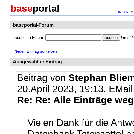
base
portal
English
- D
baseportal-Forum
Suche im Forum:
Gross/k
Neuen Eintrag schreiben
Ausgewählter Eintrag:
Beitrag von
Stephan Bliem
20.April.2023, 19:13.
EMail
Re: Re: Alle Einträge weg
Vielen Dank für die Antw
Datenbank Totenzettel ha