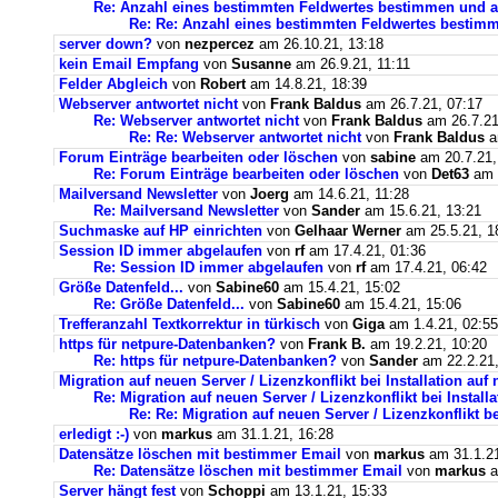
Re: Anzahl eines bestimmten Feldwertes bestimmen und a
Re: Re: Anzahl eines bestimmten Feldwertes bestim
server down?
von
nezpercez
am 26.10.21, 13:18
kein Email Empfang
von
Susanne
am 26.9.21, 11:11
Felder Abgleich
von
Robert
am 14.8.21, 18:39
Webserver antwortet nicht
von
Frank Baldus
am 26.7.21, 07:17
Re: Webserver antwortet nicht
von
Frank Baldus
am 26.7.21
Re: Re: Webserver antwortet nicht
von
Frank Baldus
a
Forum Einträge bearbeiten oder löschen
von
sabine
am 20.7.21,
Re: Forum Einträge bearbeiten oder löschen
von
Det63
am 2
Mailversand Newsletter
von
Joerg
am 14.6.21, 11:28
Re: Mailversand Newsletter
von
Sander
am 15.6.21, 13:21
Suchmaske auf HP einrichten
von
Gelhaar Werner
am 25.5.21, 1
Session ID immer abgelaufen
von
rf
am 17.4.21, 01:36
Re: Session ID immer abgelaufen
von
rf
am 17.4.21, 06:42
Größe Datenfeld...
von
Sabine60
am 15.4.21, 15:02
Re: Größe Datenfeld...
von
Sabine60
am 15.4.21, 15:06
Trefferanzahl Textkorrektur in türkisch
von
Giga
am 1.4.21, 02:55
https für netpure-Datenbanken?
von
Frank B.
am 19.2.21, 10:20
Re: https für netpure-Datenbanken?
von
Sander
am 22.2.21,
Migration auf neuen Server / Lizenzkonflikt bei Installation au
Re: Migration auf neuen Server / Lizenzkonflikt bei Instal
Re: Re: Migration auf neuen Server / Lizenzkonflikt b
erledigt :-)
von
markus
am 31.1.21, 16:28
Datensätze löschen mit bestimmer Email
von
markus
am 31.1.21
Re: Datensätze löschen mit bestimmer Email
von
markus
a
Server hängt fest
von
Schoppi
am 13.1.21, 15:33