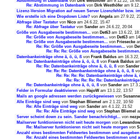
Abstimmung in Datenbank
von
Dirk Westhöfer
am 9.12.22, 18:44
Re: Abstimmung in Datenbank
von
Dirk Westhöfer
am 9.12.
Lizenz-Version Migration auf neuen Server Lizenzfehler bzw. im
Wie erstelle ich eine Dropdown Liste?
von
Angela
am 27.9.22, 2
Abfrage über Tastatur
von
Nico
am 24.6.22, 15:47
Re: Abfrage über Tastatur
von
Sander
am 24.6.22, 20:04
Größe von Ausgabeseite bestimmen...
von
Det63
am 13.6.22, 18
Re: Größe von Ausgabeseite bestimmen...
von
Det63
am 14.
Re: Größe von Ausgabeseite bestimmen...
von
Friesecke
am
Re: Re: Größe von Ausgabeseite bestimmen...
von
De
Re: Re: Re: Größe von Ausgabeseite bestimmen.
Datenbankeinträge ohne ä, ö, ü, ß
von
Frank Baldus
am 16.3.22,
Re: Datenbankeinträge ohne ä, ö, ü, ß
von
Frank Baldus
am 
Re: Re: Datenbankeinträge ohne ä, ö, ü, ß
von
Sander
Re: Re: Re: Datenbankeinträge ohne ä, ö, ü, ß
v
Re: Re: Re: Re: Datenbankeinträge ohne ä, ö
Re: Re: Re: Re: Re: Datenbankeinträge 
Re: Datenbankeinträge ohne ä, ö, ü, ß
von
Sander
am 17.3.2
Felder in Formular deaktivieren
von
HajoW
am 13.1.22, 13:57
Mails an google adressen werden zurückgewiesen
von
Susanne
Alle Einträge sind weg
von
Stephan Bliemel
am 2.1.22, 10:50
Re: Alle Einträge sind weg
von
Sander
am 4.1.22, 21:52
Re: Re: Alle Einträge sind weg
von
Stephan Bliemel
am
Server scheint down zu sein. Sander benachrichtigt...
von
nezp
Mailserver funktionieren nicht seit heute morgen
von
Lewandows
Re: Mailserver funktionieren nicht seit heute morgen
von
S
Anzahl eines bestimmten Feldwertes bestimmen und ausgeben
Re: Anzahl eines bestimmten Feldwertes bestimmen und 