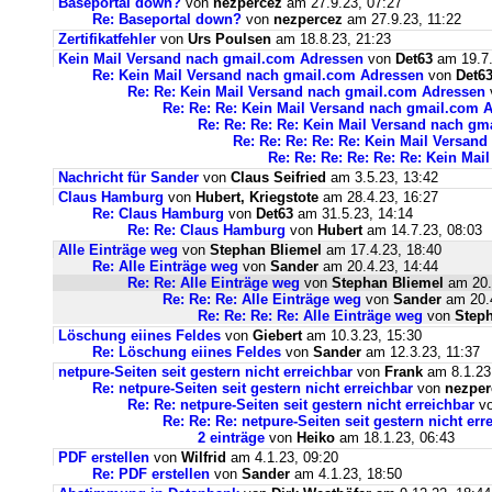
Baseportal down?
von
nezpercez
am 27.9.23, 07:27
Re: Baseportal down?
von
nezpercez
am 27.9.23, 11:22
Zertifikatfehler
von
Urs Poulsen
am 18.8.23, 21:23
Kein Mail Versand nach gmail.com Adressen
von
Det63
am 19.7.
Re: Kein Mail Versand nach gmail.com Adressen
von
Det6
Re: Re: Kein Mail Versand nach gmail.com Adressen
Re: Re: Re: Kein Mail Versand nach gmail.com 
Re: Re: Re: Re: Kein Mail Versand nach g
Re: Re: Re: Re: Re: Kein Mail Versan
Re: Re: Re: Re: Re: Re: Kein Ma
Nachricht für Sander
von
Claus Seifried
am 3.5.23, 13:42
Claus Hamburg
von
Hubert, Kriegstote
am 28.4.23, 16:27
Re: Claus Hamburg
von
Det63
am 31.5.23, 14:14
Re: Re: Claus Hamburg
von
Hubert
am 14.7.23, 08:03
Alle Einträge weg
von
Stephan Bliemel
am 17.4.23, 18:40
Re: Alle Einträge weg
von
Sander
am 20.4.23, 14:44
Re: Re: Alle Einträge weg
von
Stephan Bliemel
am 20.
Re: Re: Re: Alle Einträge weg
von
Sander
am 20.4
Re: Re: Re: Re: Alle Einträge weg
von
Steph
Löschung eiines Feldes
von
Giebert
am 10.3.23, 15:30
Re: Löschung eiines Feldes
von
Sander
am 12.3.23, 11:37
netpure-Seiten seit gestern nicht erreichbar
von
Frank
am 8.1.23
Re: netpure-Seiten seit gestern nicht erreichbar
von
nezper
Re: Re: netpure-Seiten seit gestern nicht erreichbar
v
Re: Re: Re: netpure-Seiten seit gestern nicht err
2 einträge
von
Heiko
am 18.1.23, 06:43
PDF erstellen
von
Wilfrid
am 4.1.23, 09:20
Re: PDF erstellen
von
Sander
am 4.1.23, 18:50