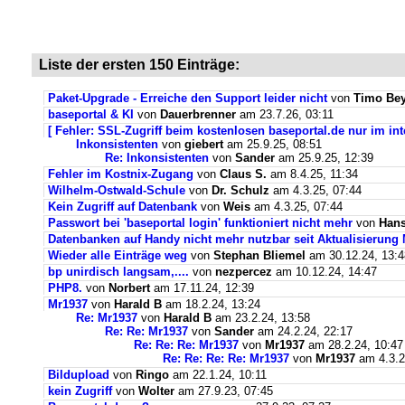
Liste der ersten 150 Einträge:
Paket-Upgrade - Erreiche den Support leider nicht
von
Timo Bey
baseportal & KI
von
Dauerbrenner
am 23.7.26, 03:11
[ Fehler: SSL-Zugriff beim kostenlosen baseportal.de nur im int
Inkonsistenten
von
giebert
am 25.9.25, 08:51
Re: Inkonsistenten
von
Sander
am 25.9.25, 12:39
Fehler im Kostnix-Zugang
von
Claus S.
am 8.4.25, 11:34
Wilhelm-Ostwald-Schule
von
Dr. Schulz
am 4.3.25, 07:44
Kein Zugriff auf Datenbank
von
Weis
am 4.3.25, 07:44
Passwort bei 'baseportal login' funktioniert nicht mehr
von
Hans
Datenbanken auf Handy nicht mehr nutzbar seit Aktualisierung
Wieder alle Einträge weg
von
Stephan Bliemel
am 30.12.24, 13:4
bp unirdisch langsam,....
von
nezpercez
am 10.12.24, 14:47
PHP8.
von
Norbert
am 17.11.24, 12:39
Mr1937
von
Harald B
am 18.2.24, 13:24
Re: Mr1937
von
Harald B
am 23.2.24, 13:58
Re: Re: Mr1937
von
Sander
am 24.2.24, 22:17
Re: Re: Re: Mr1937
von
Mr1937
am 28.2.24, 10:47
Re: Re: Re: Re: Mr1937
von
Mr1937
am 4.3.2
Bildupload
von
Ringo
am 22.1.24, 10:11
kein Zugriff
von
Wolter
am 27.9.23, 07:45