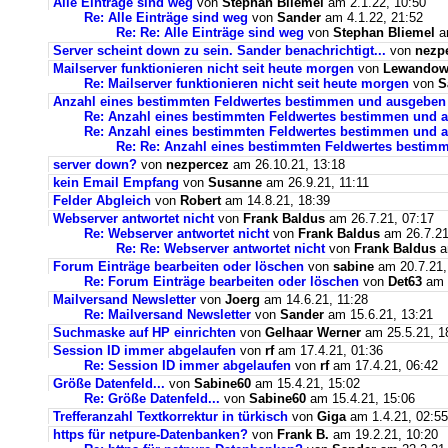
Alle Einträge sind weg
von
Stephan Bliemel
am 2.1.22, 10:50
Re: Alle Einträge sind weg
von
Sander
am 4.1.22, 21:52
Re: Re: Alle Einträge sind weg
von
Stephan Bliemel
am
Server scheint down zu sein. Sander benachrichtigt...
von
nezp
Mailserver funktionieren nicht seit heute morgen
von
Lewandows
Re: Mailserver funktionieren nicht seit heute morgen
von
S
Anzahl eines bestimmten Feldwertes bestimmen und ausgeben
Re: Anzahl eines bestimmten Feldwertes bestimmen und 
Re: Anzahl eines bestimmten Feldwertes bestimmen und a
Re: Re: Anzahl eines bestimmten Feldwertes bestim
server down?
von
nezpercez
am 26.10.21, 13:18
kein Email Empfang
von
Susanne
am 26.9.21, 11:11
Felder Abgleich
von
Robert
am 14.8.21, 18:39
Webserver antwortet nicht
von
Frank Baldus
am 26.7.21, 07:17
Re: Webserver antwortet nicht
von
Frank Baldus
am 26.7.21
Re: Re: Webserver antwortet nicht
von
Frank Baldus
a
Forum Einträge bearbeiten oder löschen
von
sabine
am 20.7.21,
Re: Forum Einträge bearbeiten oder löschen
von
Det63
am 2
Mailversand Newsletter
von
Joerg
am 14.6.21, 11:28
Re: Mailversand Newsletter
von
Sander
am 15.6.21, 13:21
Suchmaske auf HP einrichten
von
Gelhaar Werner
am 25.5.21, 1
Session ID immer abgelaufen
von
rf
am 17.4.21, 01:36
Re: Session ID immer abgelaufen
von
rf
am 17.4.21, 06:42
Größe Datenfeld...
von
Sabine60
am 15.4.21, 15:02
Re: Größe Datenfeld...
von
Sabine60
am 15.4.21, 15:06
Trefferanzahl Textkorrektur in türkisch
von
Giga
am 1.4.21, 02:55
https für netpure-Datenbanken?
von
Frank B.
am 19.2.21, 10:20