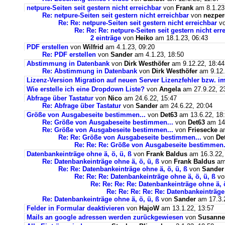
netpure-Seiten seit gestern nicht erreichbar
von
Frank
am 8.1.23
Re: netpure-Seiten seit gestern nicht erreichbar
von
nezper
Re: Re: netpure-Seiten seit gestern nicht erreichbar
v
Re: Re: Re: netpure-Seiten seit gestern nicht err
2 einträge
von
Heiko
am 18.1.23, 06:43
PDF erstellen
von
Wilfrid
am 4.1.23, 09:20
Re: PDF erstellen
von
Sander
am 4.1.23, 18:50
Abstimmung in Datenbank
von
Dirk Westhöfer
am 9.12.22, 18:44
Re: Abstimmung in Datenbank
von
Dirk Westhöfer
am 9.12.
Lizenz-Version Migration auf neuen Server Lizenzfehler bzw. im
Wie erstelle ich eine Dropdown Liste?
von
Angela
am 27.9.22, 2
Abfrage über Tastatur
von
Nico
am 24.6.22, 15:47
Re: Abfrage über Tastatur
von
Sander
am 24.6.22, 20:04
Größe von Ausgabeseite bestimmen...
von
Det63
am 13.6.22, 18
Re: Größe von Ausgabeseite bestimmen...
von
Det63
am 14.
Re: Größe von Ausgabeseite bestimmen...
von
Friesecke
am
Re: Re: Größe von Ausgabeseite bestimmen...
von
De
Re: Re: Re: Größe von Ausgabeseite bestimmen.
Datenbankeinträge ohne ä, ö, ü, ß
von
Frank Baldus
am 16.3.22,
Re: Datenbankeinträge ohne ä, ö, ü, ß
von
Frank Baldus
am 
Re: Re: Datenbankeinträge ohne ä, ö, ü, ß
von
Sander
Re: Re: Re: Datenbankeinträge ohne ä, ö, ü, ß
v
Re: Re: Re: Re: Datenbankeinträge ohne ä, ö
Re: Re: Re: Re: Re: Datenbankeinträge 
Re: Datenbankeinträge ohne ä, ö, ü, ß
von
Sander
am 17.3.2
Felder in Formular deaktivieren
von
HajoW
am 13.1.22, 13:57
Mails an google adressen werden zurückgewiesen
von
Susanne