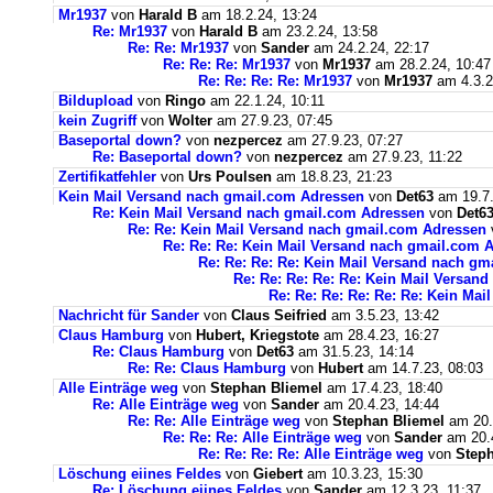
Mr1937
von
Harald B
am 18.2.24, 13:24
Re: Mr1937
von
Harald B
am 23.2.24, 13:58
Re: Re: Mr1937
von
Sander
am 24.2.24, 22:17
Re: Re: Re: Mr1937
von
Mr1937
am 28.2.24, 10:47
Re: Re: Re: Re: Mr1937
von
Mr1937
am 4.3.2
Bildupload
von
Ringo
am 22.1.24, 10:11
kein Zugriff
von
Wolter
am 27.9.23, 07:45
Baseportal down?
von
nezpercez
am 27.9.23, 07:27
Re: Baseportal down?
von
nezpercez
am 27.9.23, 11:22
Zertifikatfehler
von
Urs Poulsen
am 18.8.23, 21:23
Kein Mail Versand nach gmail.com Adressen
von
Det63
am 19.7.
Re: Kein Mail Versand nach gmail.com Adressen
von
Det6
Re: Re: Kein Mail Versand nach gmail.com Adressen
Re: Re: Re: Kein Mail Versand nach gmail.com 
Re: Re: Re: Re: Kein Mail Versand nach g
Re: Re: Re: Re: Re: Kein Mail Versan
Re: Re: Re: Re: Re: Re: Kein Ma
Nachricht für Sander
von
Claus Seifried
am 3.5.23, 13:42
Claus Hamburg
von
Hubert, Kriegstote
am 28.4.23, 16:27
Re: Claus Hamburg
von
Det63
am 31.5.23, 14:14
Re: Re: Claus Hamburg
von
Hubert
am 14.7.23, 08:03
Alle Einträge weg
von
Stephan Bliemel
am 17.4.23, 18:40
Re: Alle Einträge weg
von
Sander
am 20.4.23, 14:44
Re: Re: Alle Einträge weg
von
Stephan Bliemel
am 20.
Re: Re: Re: Alle Einträge weg
von
Sander
am 20.4
Re: Re: Re: Re: Alle Einträge weg
von
Steph
Löschung eiines Feldes
von
Giebert
am 10.3.23, 15:30
Re: Löschung eiines Feldes
von
Sander
am 12.3.23, 11:37