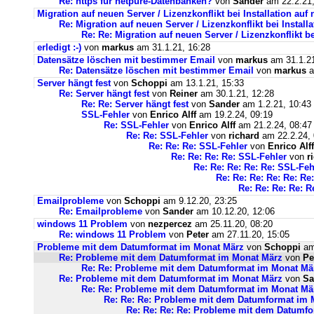
Re: https für netpure-Datenbanken?
von
Sander
am 22.2.21,
Migration auf neuen Server / Lizenzkonflikt bei Installation au
Re: Migration auf neuen Server / Lizenzkonflikt bei Instal
Re: Re: Migration auf neuen Server / Lizenzkonflikt b
erledigt :-)
von
markus
am 31.1.21, 16:28
Datensätze löschen mit bestimmer Email
von
markus
am 31.1.21
Re: Datensätze löschen mit bestimmer Email
von
markus
a
Server hängt fest
von
Schoppi
am 13.1.21, 15:33
Re: Server hängt fest
von
Reiner
am 30.1.21, 12:28
Re: Re: Server hängt fest
von
Sander
am 1.2.21, 10:43
SSL-Fehler
von
Enrico Alff
am 19.2.24, 09:19
Re: SSL-Fehler
von
Enrico Alff
am 21.2.24, 08:47
Re: Re: SSL-Fehler
von
richard
am 22.2.24, 
Re: Re: Re: SSL-Fehler
von
Enrico Alff
Re: Re: Re: Re: SSL-Fehler
von
r
Re: Re: Re: Re: Re: SSL-Feh
Re: Re: Re: Re: Re: Re
Re: Re: Re: Re: R
Emailprobleme
von
Schoppi
am 9.12.20, 23:25
Re: Emailprobleme
von
Sander
am 10.12.20, 12:06
windows 11 Problem
von
nezpercez
am 25.11.20, 08:20
Re: windows 11 Problem
von
Peter
am 27.11.20, 15:05
Probleme mit dem Datumformat im Monat März
von
Schoppi
am 
Re: Probleme mit dem Datumformat im Monat März
von
Pe
Re: Re: Probleme mit dem Datumformat im Monat Mä
Re: Probleme mit dem Datumformat im Monat März
von
Sa
Re: Re: Probleme mit dem Datumformat im Monat Mä
Re: Re: Re: Probleme mit dem Datumformat im 
Re: Re: Re: Re: Probleme mit dem Datumf