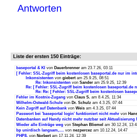
Antworten
Liste der ersten 150 Einträge:
baseportal & KI
von
Dauerbrenner
am 23.7.26, 03:11
[ Fehler: SSL-Zugriff beim kostenlosen baseportal.de nur im int
Inkonsistenten
von
giebert
am 25.9.25, 08:51
Re: Inkonsistenten
von
Sander
am 25.9.25, 12:39
Re: [ Fehler: SSL-Zugriff beim kostenlosen baseportal.de n
Re: Re: [ Fehler: SSL-Zugriff beim kostenlosen basepo
Fehler im Kostnix-Zugang
von
Claus S.
am 8.4.25, 11:34
Wilhelm-Ostwald-Schule
von
Dr. Schulz
am 4.3.25, 07:44
Kein Zugriff auf Datenbank
von
Weis
am 4.3.25, 07:44
Passwort bei 'baseportal login' funktioniert nicht mehr
von
Hans
Datenbanken auf Handy nicht mehr nutzbar seit Aktualisierung
Wieder alle Einträge weg
von
Stephan Bliemel
am 30.12.24, 13:4
bp unirdisch langsam,....
von
nezpercez
am 10.12.24, 14:47
PHP8.
von
Norbert
am 17.11.24, 12:39