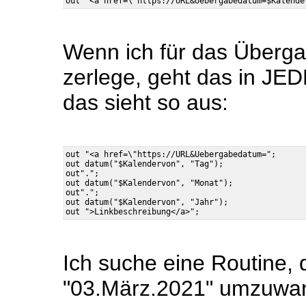
Wenn ich für das Überg
zerlege, geht das in JE
das sieht so aus:
out "<a href=\"https://URL&Uebergabedatum=";

out datum("$Kalendervon", "Tag");

out".";

out datum("$Kalendervon", "Monat");

out".";

out datum("$Kalendervon", "Jahr");

Ich suche eine Routine,
"03.März.2021" umzuwan