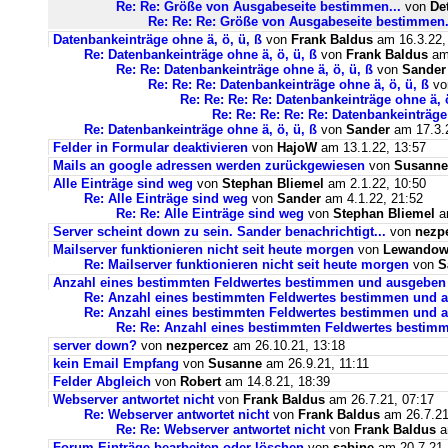
Re: Re: Größe von Ausgabeseite bestimmen...
von
De
Re: Re: Re: Größe von Ausgabeseite bestimmen.
Datenbankeinträge ohne ä, ö, ü, ß
von
Frank Baldus
am 16.3.22,
Re: Datenbankeinträge ohne ä, ö, ü, ß
von
Frank Baldus
am 
Re: Re: Datenbankeinträge ohne ä, ö, ü, ß
von
Sander
Re: Re: Re: Datenbankeinträge ohne ä, ö, ü, ß
v
Re: Re: Re: Re: Datenbankeinträge ohne ä, ö
Re: Re: Re: Re: Re: Datenbankeinträge 
Re: Datenbankeinträge ohne ä, ö, ü, ß
von
Sander
am 17.3.2
Felder in Formular deaktivieren
von
HajoW
am 13.1.22, 13:57
Mails an google adressen werden zurückgewiesen
von
Susanne
Alle Einträge sind weg
von
Stephan Bliemel
am 2.1.22, 10:50
Re: Alle Einträge sind weg
von
Sander
am 4.1.22, 21:52
Re: Re: Alle Einträge sind weg
von
Stephan Bliemel
am
Server scheint down zu sein. Sander benachrichtigt...
von
nezp
Mailserver funktionieren nicht seit heute morgen
von
Lewandows
Re: Mailserver funktionieren nicht seit heute morgen
von
S
Anzahl eines bestimmten Feldwertes bestimmen und ausgeben
Re: Anzahl eines bestimmten Feldwertes bestimmen und 
Re: Anzahl eines bestimmten Feldwertes bestimmen und a
Re: Re: Anzahl eines bestimmten Feldwertes bestim
server down?
von
nezpercez
am 26.10.21, 13:18
kein Email Empfang
von
Susanne
am 26.9.21, 11:11
Felder Abgleich
von
Robert
am 14.8.21, 18:39
Webserver antwortet nicht
von
Frank Baldus
am 26.7.21, 07:17
Re: Webserver antwortet nicht
von
Frank Baldus
am 26.7.21
Re: Re: Webserver antwortet nicht
von
Frank Baldus
a
Forum Einträge bearbeiten oder löschen
von
sabine
am 20.7.21,