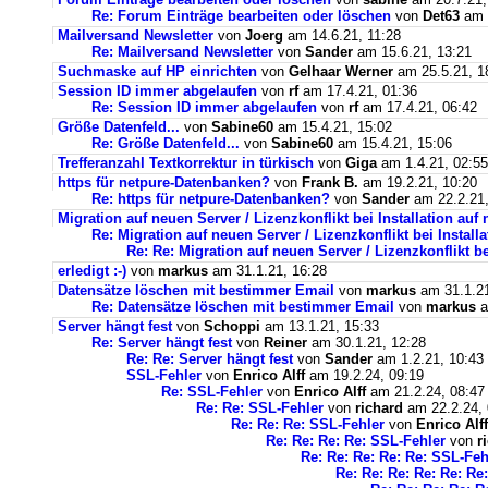
Re: Forum Einträge bearbeiten oder löschen
von
Det63
am 2
Mailversand Newsletter
von
Joerg
am 14.6.21, 11:28
Re: Mailversand Newsletter
von
Sander
am 15.6.21, 13:21
Suchmaske auf HP einrichten
von
Gelhaar Werner
am 25.5.21, 1
Session ID immer abgelaufen
von
rf
am 17.4.21, 01:36
Re: Session ID immer abgelaufen
von
rf
am 17.4.21, 06:42
Größe Datenfeld...
von
Sabine60
am 15.4.21, 15:02
Re: Größe Datenfeld...
von
Sabine60
am 15.4.21, 15:06
Trefferanzahl Textkorrektur in türkisch
von
Giga
am 1.4.21, 02:55
https für netpure-Datenbanken?
von
Frank B.
am 19.2.21, 10:20
Re: https für netpure-Datenbanken?
von
Sander
am 22.2.21,
Migration auf neuen Server / Lizenzkonflikt bei Installation au
Re: Migration auf neuen Server / Lizenzkonflikt bei Instal
Re: Re: Migration auf neuen Server / Lizenzkonflikt b
erledigt :-)
von
markus
am 31.1.21, 16:28
Datensätze löschen mit bestimmer Email
von
markus
am 31.1.21
Re: Datensätze löschen mit bestimmer Email
von
markus
a
Server hängt fest
von
Schoppi
am 13.1.21, 15:33
Re: Server hängt fest
von
Reiner
am 30.1.21, 12:28
Re: Re: Server hängt fest
von
Sander
am 1.2.21, 10:43
SSL-Fehler
von
Enrico Alff
am 19.2.24, 09:19
Re: SSL-Fehler
von
Enrico Alff
am 21.2.24, 08:47
Re: Re: SSL-Fehler
von
richard
am 22.2.24, 
Re: Re: Re: SSL-Fehler
von
Enrico Alff
Re: Re: Re: Re: SSL-Fehler
von
r
Re: Re: Re: Re: Re: SSL-Feh
Re: Re: Re: Re: Re: Re