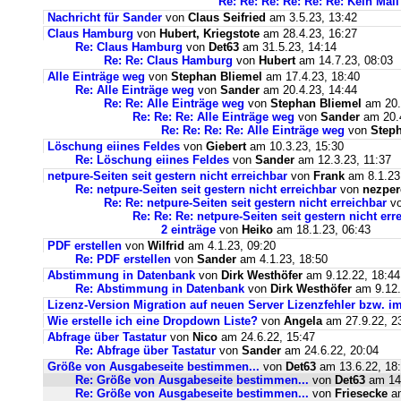
Re: Re: Re: Re: Re: Re: Kein Ma
Nachricht für Sander
von
Claus Seifried
am 3.5.23, 13:42
Claus Hamburg
von
Hubert, Kriegstote
am 28.4.23, 16:27
Re: Claus Hamburg
von
Det63
am 31.5.23, 14:14
Re: Re: Claus Hamburg
von
Hubert
am 14.7.23, 08:03
Alle Einträge weg
von
Stephan Bliemel
am 17.4.23, 18:40
Re: Alle Einträge weg
von
Sander
am 20.4.23, 14:44
Re: Re: Alle Einträge weg
von
Stephan Bliemel
am 20.
Re: Re: Re: Alle Einträge weg
von
Sander
am 20.4
Re: Re: Re: Re: Alle Einträge weg
von
Steph
Löschung eiines Feldes
von
Giebert
am 10.3.23, 15:30
Re: Löschung eiines Feldes
von
Sander
am 12.3.23, 11:37
netpure-Seiten seit gestern nicht erreichbar
von
Frank
am 8.1.23
Re: netpure-Seiten seit gestern nicht erreichbar
von
nezper
Re: Re: netpure-Seiten seit gestern nicht erreichbar
v
Re: Re: Re: netpure-Seiten seit gestern nicht err
2 einträge
von
Heiko
am 18.1.23, 06:43
PDF erstellen
von
Wilfrid
am 4.1.23, 09:20
Re: PDF erstellen
von
Sander
am 4.1.23, 18:50
Abstimmung in Datenbank
von
Dirk Westhöfer
am 9.12.22, 18:44
Re: Abstimmung in Datenbank
von
Dirk Westhöfer
am 9.12.
Lizenz-Version Migration auf neuen Server Lizenzfehler bzw. im
Wie erstelle ich eine Dropdown Liste?
von
Angela
am 27.9.22, 2
Abfrage über Tastatur
von
Nico
am 24.6.22, 15:47
Re: Abfrage über Tastatur
von
Sander
am 24.6.22, 20:04
Größe von Ausgabeseite bestimmen...
von
Det63
am 13.6.22, 18
Re: Größe von Ausgabeseite bestimmen...
von
Det63
am 14.
Re: Größe von Ausgabeseite bestimmen...
von
Friesecke
am