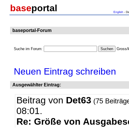
base
portal
English
- D
baseportal-Forum
Suche im Forum:
Gross/k
Neuen Eintrag schreiben
Ausgewählter Eintrag:
Beitrag von
Det63
(75 Beiträg
08:01.
Re: Größe von Ausgabese