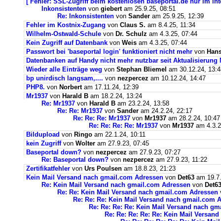
[ Fehler: SSL-Zugriff beim kostenlosen baseportal.de nur im int
Inkonsistenten
von
giebert
am 25.9.25, 08:51
Re: Inkonsistenten
von
Sander
am 25.9.25, 12:39
Fehler im Kostnix-Zugang
von
Claus S.
am 8.4.25, 11:34
Wilhelm-Ostwald-Schule
von
Dr. Schulz
am 4.3.25, 07:44
Kein Zugriff auf Datenbank
von
Weis
am 4.3.25, 07:44
Passwort bei 'baseportal login' funktioniert nicht mehr
von
Hans
Datenbanken auf Handy nicht mehr nutzbar seit Aktualisierung
Wieder alle Einträge weg
von
Stephan Bliemel
am 30.12.24, 13:4
bp unirdisch langsam,....
von
nezpercez
am 10.12.24, 14:47
PHP8.
von
Norbert
am 17.11.24, 12:39
Mr1937
von
Harald B
am 18.2.24, 13:24
Re: Mr1937
von
Harald B
am 23.2.24, 13:58
Re: Re: Mr1937
von
Sander
am 24.2.24, 22:17
Re: Re: Re: Mr1937
von
Mr1937
am 28.2.24, 10:47
Re: Re: Re: Re: Mr1937
von
Mr1937
am 4.3.2
Bildupload
von
Ringo
am 22.1.24, 10:11
kein Zugriff
von
Wolter
am 27.9.23, 07:45
Baseportal down?
von
nezpercez
am 27.9.23, 07:27
Re: Baseportal down?
von
nezpercez
am 27.9.23, 11:22
Zertifikatfehler
von
Urs Poulsen
am 18.8.23, 21:23
Kein Mail Versand nach gmail.com Adressen
von
Det63
am 19.7.
Re: Kein Mail Versand nach gmail.com Adressen
von
Det6
Re: Re: Kein Mail Versand nach gmail.com Adressen
Re: Re: Re: Kein Mail Versand nach gmail.com 
Re: Re: Re: Re: Kein Mail Versand nach g
Re: Re: Re: Re: Re: Kein Mail Versan